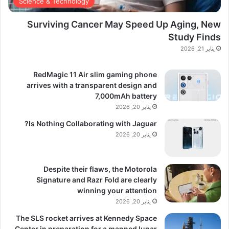
Science & Technology
Surviving Cancer May Speed Up Aging, New
Study Finds
يناير 21, 2026
RedMagic 11 Air slim gaming phone
arrives with a transparent design and
7,000mAh battery
يناير 20, 2026
Is Nothing Collaborating with Jaguar?
يناير 20, 2026
Despite their flaws, the Motorola
Signature and Razr Fold are clearly
winning your attention
يناير 20, 2026
The SLS rocket arrives at Kennedy Space
Center in preparation for a manned lunar