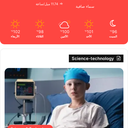
11.74 ميل/ساعة
سماء صافية
102
98
100
101
96
℉
℉
℉
℉
℉
السبت
الأحد
الأثنين
الثلاثاء
الأربعاء
Science-technology