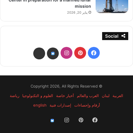
mission
يناير 20, 2026
Social
فيسبوك
بينتيريست
انستقرام
threads
bsky
© Copyright 2026, All Rights Reserved
العربية
لبنان
العرب والعالم
أخبار خاصة
العلوم و التكنولوجيا
رياضة
أرقام وإحصاءات
إصدارات فنية
english
فيسبوك
بينتيريست
انستقرام
threads
bsky