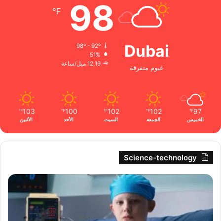
98
℉
Dubai
98º - 92º
51%
12.19 ميل/ساعة
غيوم متفرقة
103
100
102
102
97
℉
℉
℉
℉
℉
الخميس
الجمعة
السبت
الأحد
الأثنين
Science-technology