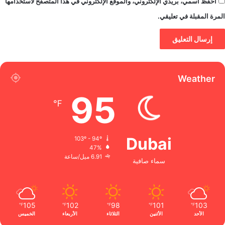
احفظ اسمي، بريدي الإلكتروني، والموقع الإلكتروني في هذا المتصفح لاستخدامها
المرة المقبلة في تعليقي.
Weather
95
℉
Dubai
103º - 94º
47%
6.91 ميل/ساعة
سماء صافية
105
102
98
101
103
℉
℉
℉
℉
℉
الأحد
الأثنين
الثلاثاء
الأربعاء
الخميس