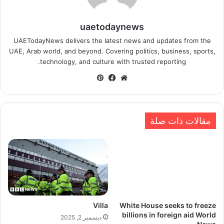
uaetodaynews
UAETodayNews delivers the latest news and updates from the
UAE, Arab world, and beyond. Covering politics, business, sports,
technology, and culture with trusted reporting.
موقع
فيسبوك
بينتيريست
الويب
مقالات ذات صلة
Villa
White House seeks to freeze
billions in foreign aid World
ديسمبر 2, 2025