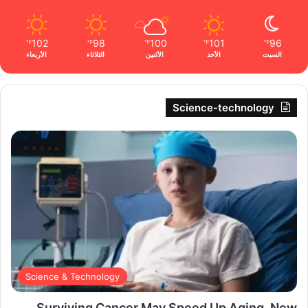
102
98
100
101
96
℉
℉
℉
℉
℉
السبت
الأحد
الأثنين
الثلاثاء
الأربعاء
Science-technology
Science & Technology
Surviving Cancer May Speed Up Aging, New