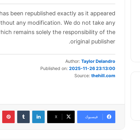
 has been republished exactly as it appeared
without any modification. We do not take any
which remains solely the responsibility of the
original publisher.
Author:
Taylor Delandro
Published on:
2025-11-26 23:13:00
Source:
thehill.com
thre
لينكدإن
بي
فيسبوك
‫X