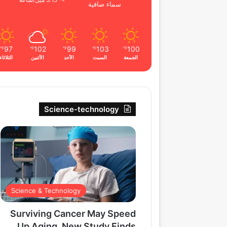
3.15 ميل/ساعة
سماء صافية
97
102
99
103
100
℉
℉
℉
℉
℉
الجمعة
السبت
الأحد
الأثنين
الثلاثاء
Science-technology
Science & Technology
Surviving Cancer May Speed
Up Aging, New Study Finds