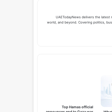
UAETodayNews delivers the latest 
world, and beyond. Covering politics, bus
Top Hamas official
announces end to Gaza war
What