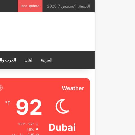
الجمعة, أغسطس 7 2026
last update
العربية
لبنان
العرب وال
Weather
92
℉
Dubai
100º - 92º
49%