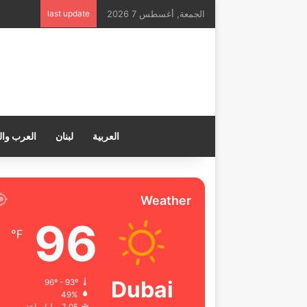
الجمعة, أغسطس 7 2026
last update
العربية
لبنان
العرب وال
Weather
96
℉
Dubai
96º - 93º
49%