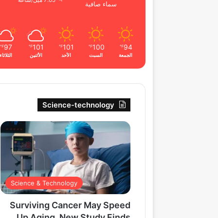
7.05 ميل/ساعة
سماء صافية
97
101
101
100
94
℉
℉
℉
℉
℉
الجمعة
السبت
الأحد
الأثنين
الثلاثاء
Science-technology
Science & Technology
Surviving Cancer May Speed
Up Aging, New Study Finds