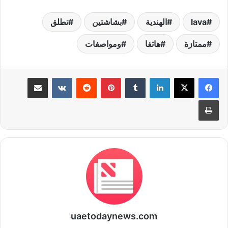
lava
الهندية
بشاشتين
تطلق
ممتازة
هاتفا
ومواصفات
لينكدإن
بينتيريست
مشاركة عبر البريد
طباعة
uaetodaynews.com