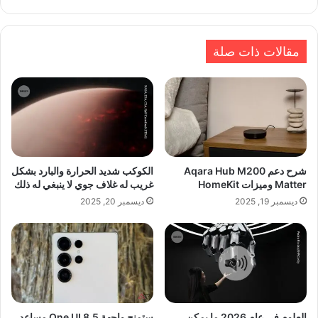
مقالات ذات صلة
شرح دعم Aqara Hub M200
الكوكب شديد الحرارة والبارد بشكل
Matter وميزات HomeKit
غريب له غلاف جوي لا ينبغي له ذلك
ديسمبر 19, 2025
ديسمبر 20, 2025
العلوم في عام 2026 ما يمكن
ستمنح واجهة One UI 8.5 مساعد