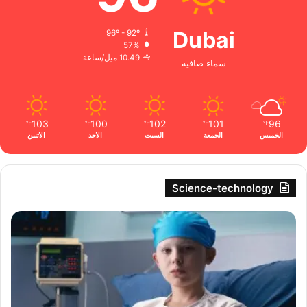
Dubai
96º - 92º
57%
10.49 ميل/ساعة
سماء صافية
103
100
102
101
96
℉
℉
℉
℉
℉
الخميس
الجمعة
السبت
الأحد
الأثنين
Science-technology