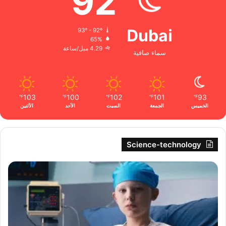
92
Dubai
93º - 92º
65%
4.29 ميل/ساعة
سماء صافية
103
100
102
101
93
℉
℉
℉
℉
℉
الخميس
الجمعة
السبت
الأحد
الأثنين
Science-technology