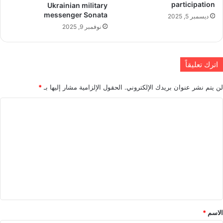
participation
Ukrainian military
messenger Sonata
ديسمبر 5, 2025
نوفمبر 9, 2025
اترك تعليقاً
لن يتم نشر عنوان بريدك الإلكتروني.
الحقول الإلزامية مشار إليها بـ
*
ا
ل
ت
ع
ل
ي
ق
*
الاسم
*