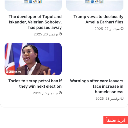
The developer of Topol and
Trump vows to declassify
Iskander, Valerian Sobolev,
Amelia Earhart files
has passed away
سبتمبر 27, 2025
نوفمبر 26, 2025
Tories to scrap petrol ban if
Warnings after care leavers
they win next election
face increase in
homelessness
ديسمبر 15, 2025
نوفمبر 28, 2025
اترك تعليقاً