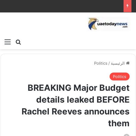
بحث عن
الق
الرئيسية
/
Politics
Politics
BREAKING Major Budget
details leaked BEFORE
Rachel Reeves announces
them