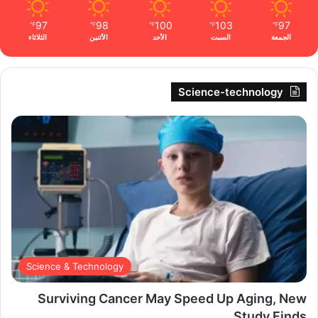
97
98
100
103
97
℉
℉
℉
℉
℉
الجمعة
السبت
الأحد
الأثنين
الثلاثاء
Science-technology
Science & Technology
Surviving Cancer May Speed Up Aging, New
Study Finds