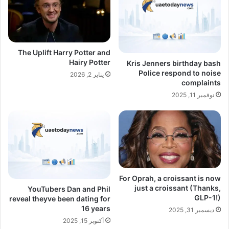
The Uplift Harry Potter and
Hairy Potter
Kris Jenners birthday bash
Police respond to noise
يناير 2, 2026
complaints
نوفمبر 11, 2025
For Oprah, a croissant is now
just a croissant (Thanks,
YouTubers Dan and Phil
GLP-1!)
reveal theyve been dating for
16 years
ديسمبر 31, 2025
أكتوبر 15, 2025