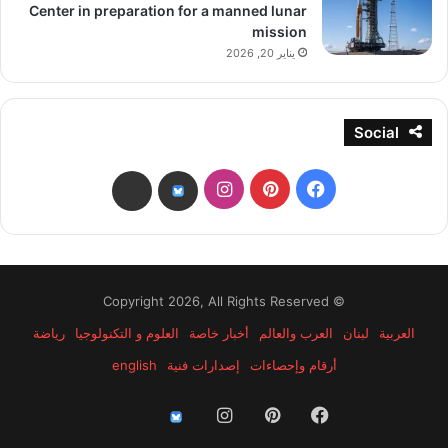
Center in preparation for a manned lunar
mission
يناير 20, 2026
Social
فيسبوك
بينتيريست
انستقرام
threads
bsky
© Copyright 2026, All Rights Reserved
العربية
لبنان
العرب والعالم
أخبار خاصة
العلوم و التكنولوجيا
رياضة
أرقام وإحصاءات
إصدارات فنية
english
فيسبوك
بينتيريست
انستقرام
threads
bsky