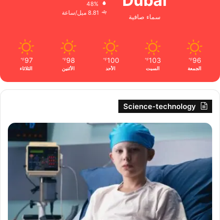
Dubai
48%
8.81 ميل/ساعة
سماء صافية
97
98
100
103
96
℉
℉
℉
℉
℉
الجمعة
السبت
الأحد
الأثنين
الثلاثاء
Science-technology