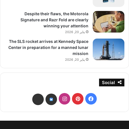
Despite their flaws, the Motorola
Signature and Razr Fold are clearly
winning your attention
يناير 20, 2026
The SLS rocket arrives at Kennedy Space
Center in preparation for a manned lunar
mission
يناير 20, 2026
Social
فيسبوك
بينتيريست
انستقرام
threads
bsky