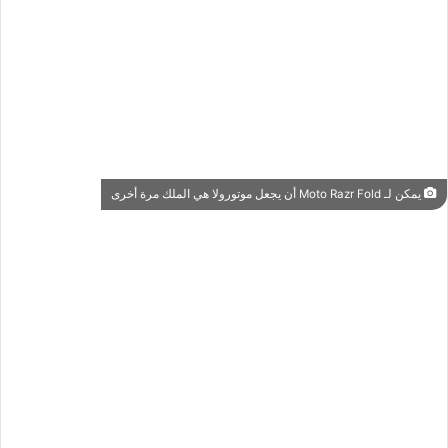
يمكن لـ Moto Razr Fold أن يجعل موتورولا هي الملك مرة أخرى