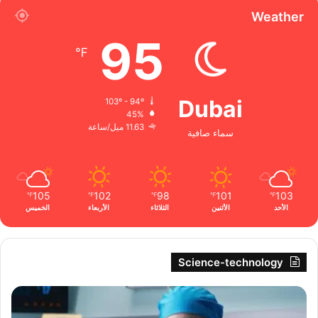
Weather
95
℉
Dubai
103º - 94º
45%
11.63 ميل/ساعة
سماء صافية
105
102
98
101
103
℉
℉
℉
℉
℉
الأحد
الأثنين
الثلاثاء
الأربعاء
الخميس
Science-technology