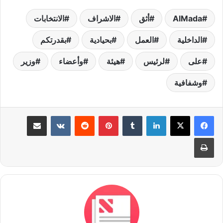
AlMada
أثق
الاشراف
الانتخابات
الداخلية
العمل
بحيادية
بقدرتكم
على
لرئيس
هيئة
وأعضاء
وزير
وشفافية
لينكدإن
بينتيريست
مشاركة عبر البريد
طباعة