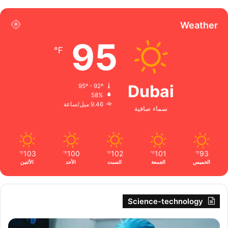
Weather
95
℉
Dubai
95º - 92º
58%
9.46 ميل/ساعة
سماء صافية
103
100
102
101
93
℉
℉
℉
℉
℉
الخميس
الجمعة
السبت
الأحد
الأثنين
Science-technology