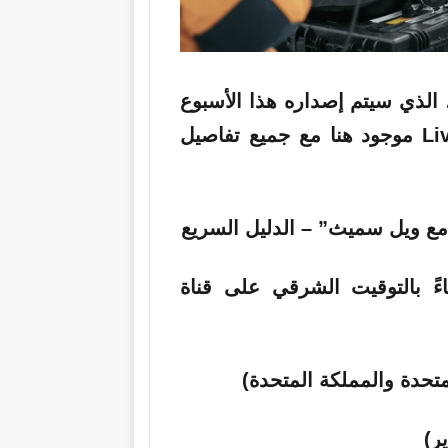
فيلم “Pole to Pole with Will Smith”، الذي سيتم إصداره هذا الأسبوع
(13 يناير)، بـ “مغامرة مثيرة”، وLive Science موجود هنا مع جميع تفاصيل
ع ويل سميث” – الدليل السريع
ر، الساعة 9 مساءً بالتوقيت الشرقي على قناة
متحدة والمملكة المتحدة)