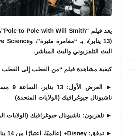
يعد 
البث التلفزيوني والبث المباشر.
كيفية مشاهدة فيلم “من القطب إلى القطب م
►
العرض الأول:
13 يناي
ناشيونال جيوغرافيك (الولايات المتحدة)
thre
►
تلفزيون:
ناشيونال جيوغرافيك (الولايات ال
►
تدفق:
Disney+ (عالميًا، اعتبارًا من 14 يناير)