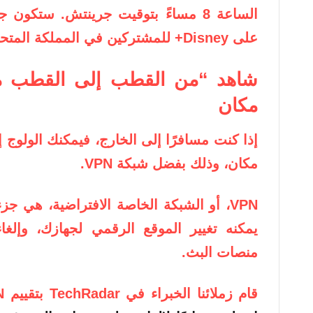
الساعة 8 مساءً بتوقيت جرينتش. ستكو
على Disney+ للمشتركين في المملكة المتحدة اعتبارًا من 14 يناير.
شاهد “من القطب إلى القطب 
مكان
إذا كنت مسافرًا إلى الخارج، فيمكنك الولوج 
مكان، وذلك بفضل شبكة VPN.
VPN، أو الشبكة الخاصة الافتراضية، هي جز
يمكنه تغيير الموقع الرقمي لجهازك، وإلغا
منصات البث.
قام زملائنا الخبراء في TechRadar بتقييم NordVPN على أنه