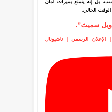
سب، بل إنه يتمتع بميزات أمان
لوقت الحالي.
ويل سميث”.
لإعلان الرسمي | ناشيونال