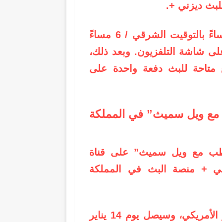
للبث
ديزني +
.
سيتم بث الحلقتين الأوليين من الساعة 9 مساءً بالتوقيت الشرقي / 6 مساءً
 الهادئ يوم الثلاثاء 13 يناير على شاشة التلفزيون. وبعد ذلك،
سبع متاحة للبث دفعة واحدة على
مع ويل سميث” في المملكة
قطب مع ويل سميث” على قناة
ني +
منصة البث في المملكة
يأتي العرض الأول بعد يوم واحد من الإصدار الأمريكي، وسيصل يوم 14 يناير