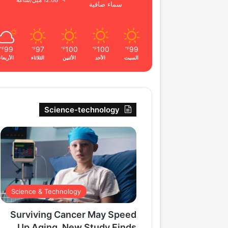
12.68 ميل/ساعة
سماء صافية
99
97
100
100
99
℉
℉
℉
℉
℉
السبت
الأحد
الأثنين
الثلاثاء
الأربعاء
Science-technology
Science & Technology
Surviving Cancer May Speed
Up Aging, New Study Finds