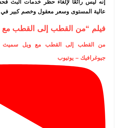
إنه ليس رائعًا لإلغاء حظر خدمات البث فح
عالية المستوى وسعر معقول وخصم كبير في ا
فيلم “من القطب إلى القطب مع 
من القطب إلى القطب مع ويل سميث | ا
جيوغرافيك – يوتيوب