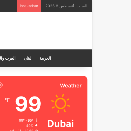
السبت, أغسطس 8 2026
last update
العربية
لبنان
العرب وال
Weather
99
℉
Dubai
99º - 95º
49%