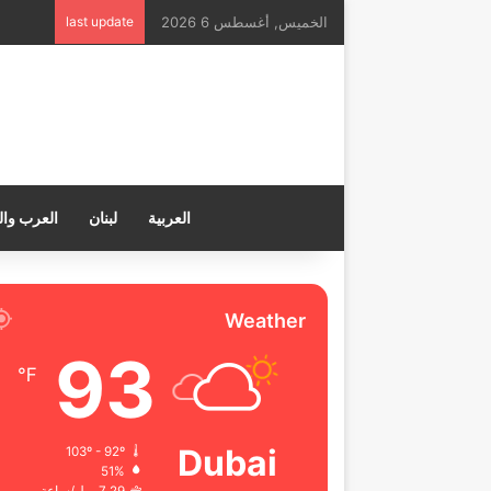
الخميس, أغسطس 6 2026
last update
العربية
لبنان
العرب وال
Weather
93
℉
Dubai
103º - 92º
51%