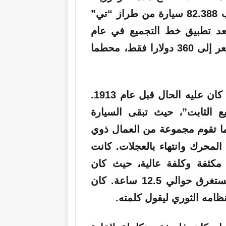
فبينما أنتجت الشركة في عام 1912 ما يقارب 82.388 سيارة من طراز “تي”
العدد بعد تطبيق خط التجميع في عام
1916 إلى 585.388 سيارة، بينما انخفض السعر إلى 360 دولارا فقط، محطما
لفهم ضخامة هذا الإنجاز، يجب العودة إلى ما كان عليه الحال قبل عام 1913.
ع الثابت”، حيث تبقى السيارة
ما تقوم مجموعة من العمال ذوي
 المحرك وانتهاء بالعجلات. كانت
مكثفة وكلفة عالية، حيث كان
تجميع هيكل سيارة واحدة من طراز “تي” يستغرق حوالي 12.5 ساعة. كان
ظامه الثوري ليقول كلمته.