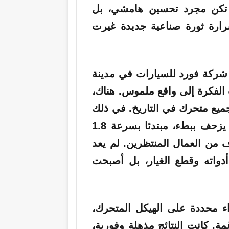
 تكن مجرد تحسين هامشي، بل
ارة ثورة صناعية جديدة غيرت
عام 1913، وفي مصنع شركة فورد للسيارات في مدينة
ت الفكرة إلى واقع ملموس. هناك،
ميع متحرك في التاريخ. في ذلك
اليوم تم إنزال هيكل سيارة على حزام ناقل يزحف ببطء، مبتدئا بسرعة 1.8
 من العمال المنتظرين. لم يعد
أدواته وقطع الغيار، بل أصبحت
أجزاء محددة على الهيكل المتحرك،
. كانت النتائج مذهلة وفورية،