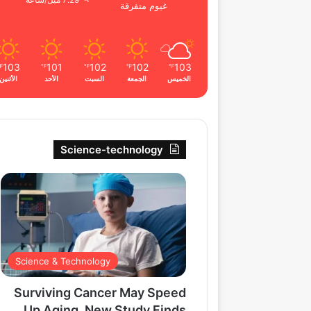
7.29 ميل/ساعة
غيوم متفرقة
103
101
102
102
103
℉
℉
℉
℉
℉
الخميس
الجمعة
السبت
الأحد
الأثنين
Science-technology
Science & Technology
Surviving Cancer May Speed
Up Aging, New Study Finds