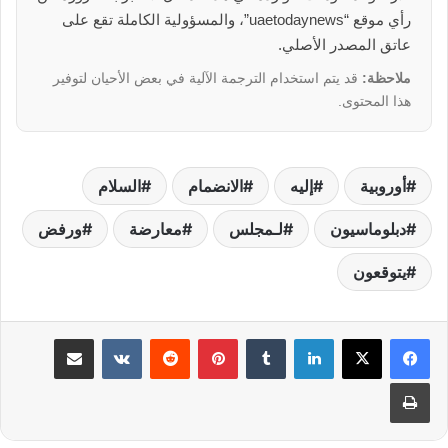
رأي موقع “uaetodaynews”، والمسؤولية الكاملة تقع على
عاتق المصدر الأصلي.
ملاحظة:
قد يتم استخدام الترجمة الآلية في بعض الأحيان لتوفير
هذا المحتوى.
أوروبية
إليه
الانضمام
السلام
دبلوماسيون
لـمجلس
معارضة
ورفض
يتوقعون
لينكدإن
بينتيريست
مشاركة عبر البريد
طباعة