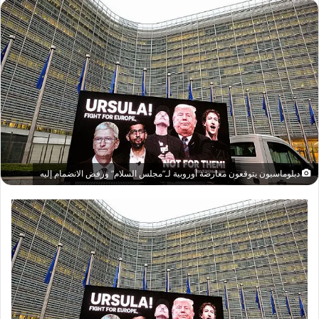
دبلوماسيون يتوقعون معارضة أوروبية لـ”مجلس السلام” ورفض الانضمام إليه