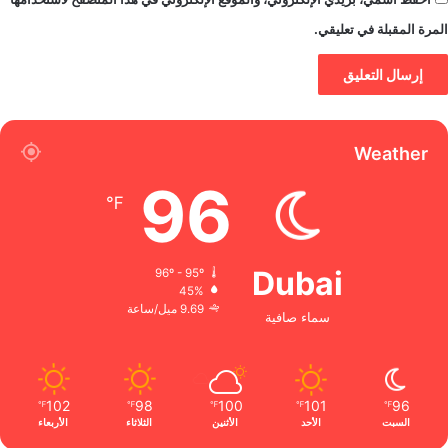
المرة المقبلة في تعليقي.
Weather
96
℉
Dubai
96º - 95º
45%
9.69 ميل/ساعة
سماء صافية
102
98
100
101
96
℉
℉
℉
℉
℉
السبت
الأحد
الأثنين
الثلاثاء
الأربعاء