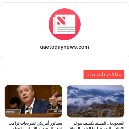
uaetodaynews.com
مقالات ذات صلة
السعودية.. المسند يكشف موعد
سيناتور أمريكي تصريحات ترامب
الانقلاب الشتوي لهذا العام والزعاق
لدعم المحتجين الإيرانيين لحظة