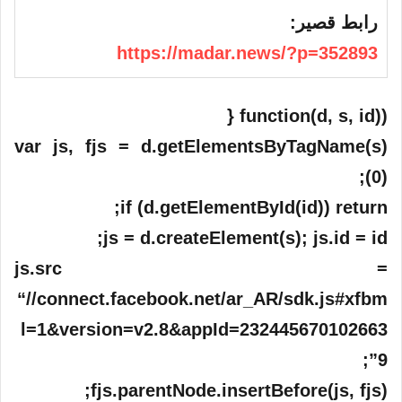
رابط قصير:
https://madar.news/?p=352893
(function(d, s, id) {
var js, fjs = d.getElementsByTagName(s)
(0);
if (d.getElementById(id)) return;
js = d.createElement(s); js.id = id;
js.src =
“//connect.facebook.net/ar_AR/sdk.js#xfbm
l=1&version=v2.8&appId=232445670102663
9”;
fjs.parentNode.insertBefore(js, fjs);