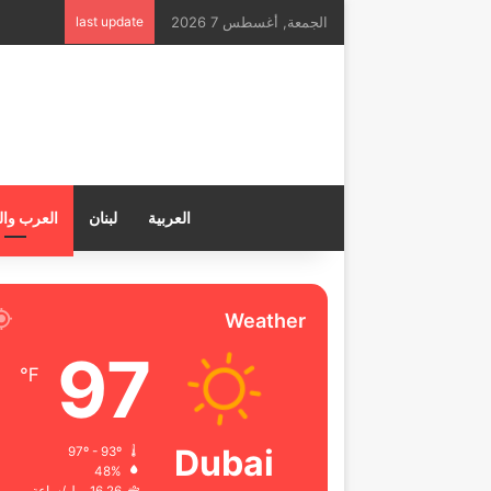
الجمعة, أغسطس 7 2026
last update
العربية
لبنان
العرب وال
Weather
97
℉
Dubai
97º - 93º
48%