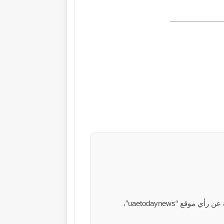
الآراء والمعلومات الواردة في هذا المقال لا تعبر بالضرورة عن رأي موقع “uaetodaynews”،