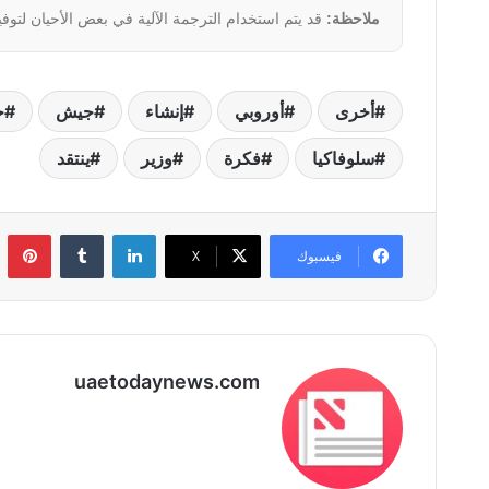
ملاحظة:
قد يتم استخدام الترجمة الآلية في بعض الأحيان لتوفي
أخرى
أوروبي
إنشاء
جيش
ح
سلوفاكيا
فكرة
وزير
ينتقد
لينكدإن
بي
فيسبوك
‫X
uaetodaynews.com