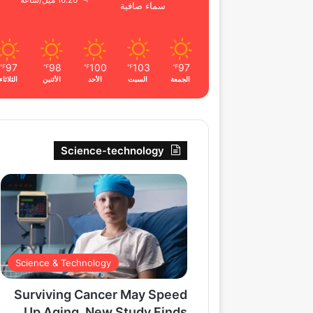
16.26 ميل/ساعة
سماء صافية
97
98
100
103
97
℉
℉
℉
℉
℉
الجمعة
السبت
الأحد
الأثنين
الثلاثاء
Science-technology
Science & Technology
Surviving Cancer May Speed
Up Aging, New Study Finds