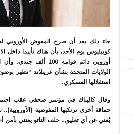
جاء ذلك بعد أن صرح المفوض الأوروبي لش
كوبيليوس يوم الأحد، بأن هناك تأييدا داخل ال
أوروبي دائم قوامه 100 ألف
الولايات المتحدة بشأن غرينلاند “تظهر بوضوح
استقلالها العسكري.
thre
وقال كاليناك في مؤتمر صحفي عقب اجتماع 
حماقة أخرى ترتكبها المفوضية (الأوروبية).. 
يُغني عن أي تعليق.. حلف الناتو يعتني بأمن أع