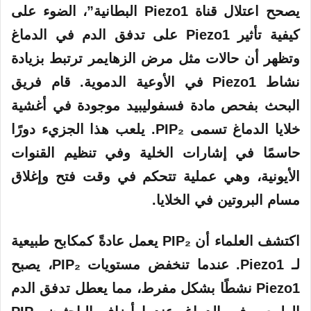
يصحح اعتلال قناة Piezo1 البطانية”، الضوء على
كيفية تأثير Piezo1 على تدفق الدم في الدماغ
وتظهر أن حالات مثل مرض الزهايمر ترتبط بزيادة
نشاط Piezo1 في الأوعية الدموية. قام فريق
البحث بفحص مادة فسفوليبيد موجودة في أغشية
خلايا الدماغ تسمى PIP₂. يلعب هذا الجزيء دورًا
حاسمًا في إشارات الخلية وفي تنظيم القنوات
الأيونية، وهي عملية تتحكم في وقت فتح وإغلاق
مسام البروتين في الخلايا.
اكتشف العلماء أن PIP₂ يعمل عادةً كمكابح طبيعية
لـ Piezo1. عندما تنخفض مستويات PIP₂، يصبح
Piezo1 نشطًا بشكل مفرط، مما يعطل تدفق الدم