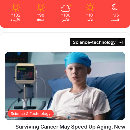
102
98
100
101
96
℉
℉
℉
℉
℉
السبت
الأحد
الأثنين
الثلاثاء
الأربعاء
Science-technology
Science & Technology
Surviving Cancer May Speed Up Aging, New