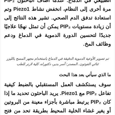
الطبيعي في الدماغ. عندما أضاف الباحثون PIP₂
مرة أخرى إلى النظام، انخفض نشاط Piezo1 وتم
استعادة تدفق الدم الصحي. تشير هذه النتائج إلى
أن زيادة مستويات PIP₂ يمكن أن تمثل نهجًا علاجيًا
جديدًا لتحسين الدورة الدموية في الدماغ ودعم
وظائف المخ.
تم تصوير الأوعية الدموية الدقيقة في الدماغ باستخدام مجهر المسح بالليزر
ثنائي الفوتون. المصدر: آسر بدير، دكتوراه، كلية لارنر للطب
ما الذي سيأتي بعد هذا البحث
سوف يستكشف العمل المستقبلي بالضبط كيفية
تفاعل PIP₂ مع Piezo1. يريد الباحثون تحديد ما إذا
كان PIP₂ يرتبط مباشرة بأجزاء معينة من البروتين
أو يغير غشاء الخلية المحيط بطريقة تحد من فتح