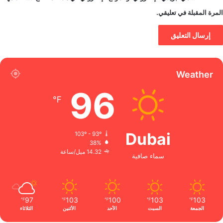
المرة المقبلة في تعليقي.
Weather
96
℉
Dubai
103º - 93º
38%
14.32 ميل/ساعة
سماء صافية
97
103
100
103
103
℉
℉
℉
℉
℉
الجمعة
السبت
الأحد
الأثنين
الثلاثاء