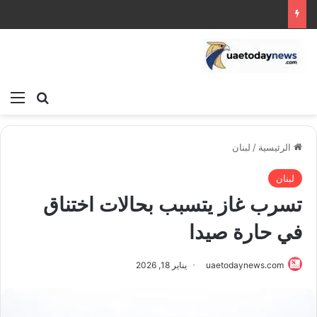
بحث عن
الق
الرئيسية
/
لبنان
لبنان
تسرب غاز يتسبب بحالات اختناق
في حارة صيدا
uaetodaynews.com
يناير 18, 2026