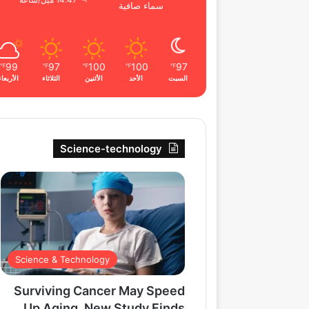
14.47 ميل/ساعة
سماء صافية
99
97
100
100
97
℉
℉
℉
℉
℉
السبت
الأحد
الأثنين
الثلاثاء
الأربعاء
Science-technology
Science & Technology
Surviving Cancer May Speed
Up Aging, New Study Finds