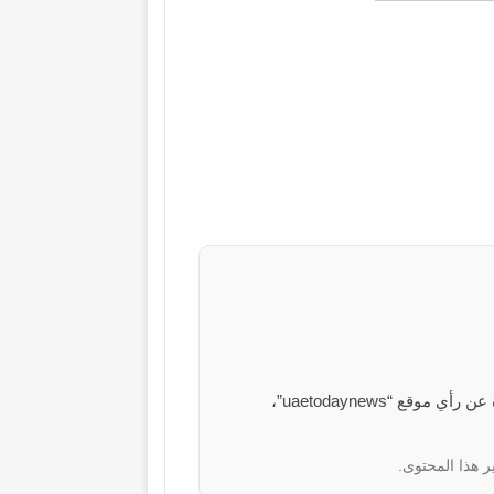
الآراء والمعلومات الواردة في هذا المقال لا تعبر بالضرورة عن رأي موقع “uaetodaynews”،
ر هذا المحتوى.