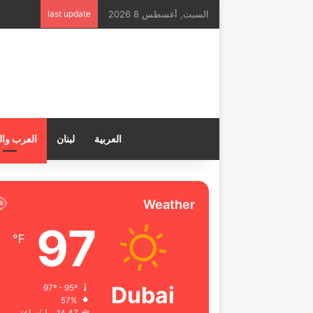
السبت, أغسطس 8 2026
last update
العربية
لبنان
العرب وال
Weather
97
℉
Dubai
97º - 95º
57%