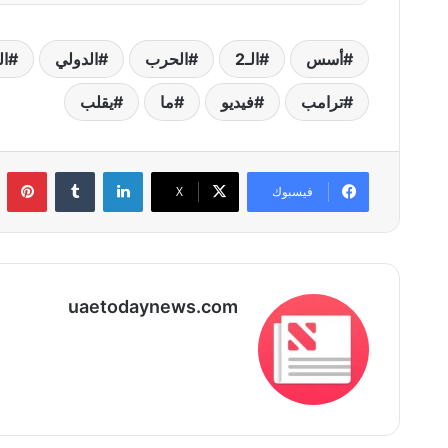
أسس
الـ2
الحرب
الدولي
ال
ترامب
فيديو
ما
يقلب
لينكدإن
بي
فيسبوك
‫X
uaetodaynews.com