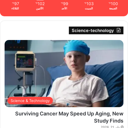
97
102
99
103
100
℉
℉
℉
℉
℉
الجمعة
السبت
الأحد
الأثنين
الثلاثاء
Science-technology
Science & Technology
Surviving Cancer May Speed Up Aging, New
Study Finds
يناير 21, 2026