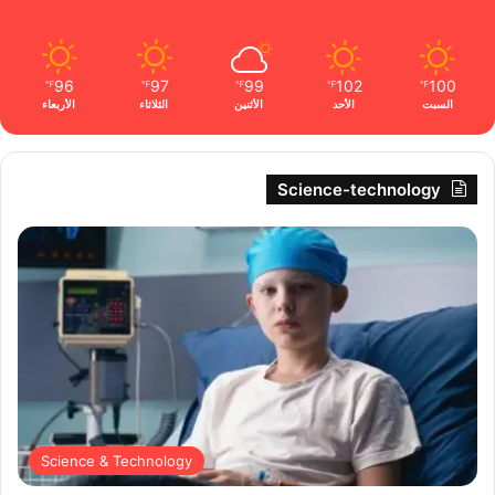
96
97
99
102
100
℉
℉
℉
℉
℉
السبت
الأحد
الأثنين
الثلاثاء
الأربعاء
Science-technology
Science & Technology