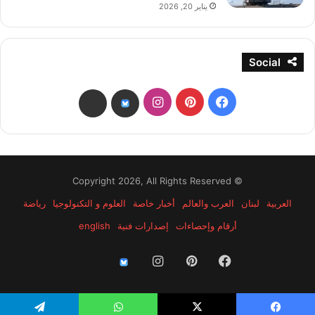
يناير 20, 2026
Social
فيسبوك
بينتيريست
انستقرام
threads
bsky
© Copyright 2026, All Rights Reserved
العربية
لبنان
العرب والعالم
أخبار خاصة
العلوم و التكنولوجيا
رياضة
أرقام وإحصاءات
إصدارات فنية
english
فيسبوك
بينتيريست
انستقرام
threads
bsky