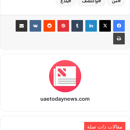
من
واكتشف
يلدغ
لينكدإن
بينتيريست
مشاركة عبر البريد
طباعة
uaetodaynews.com
مقالات ذات صلة