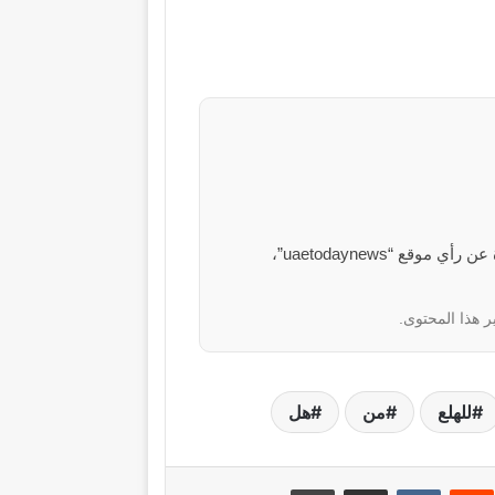
الآراء والمعلومات الواردة في هذا المقال لا تعبر بالضرورة عن رأي موقع “uaetodaynews”،
ر هذا المحتوى.
للهلع
من
هل
نتيريست
مشاركة عبر البريد
طباعة