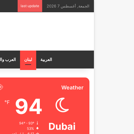
الجمعة, أغسطس 7 2026
last update
العربية
لبنان
العرب وال
Weather
94
℉
Dubai
94º - 93º
53%