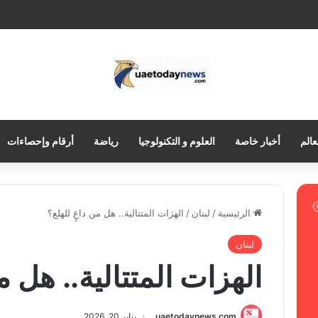
عالم
أخبار خاصة
العلوم و التكنولوجيا
رياضة
أرقام وإحصاءات
الرئيسية
/
لبنان
/
الهزات المتتالية.. هل من داعٍ للهلع؟
لبنان
الهزات المتتالية.. هل م
uaetodaynews.com
يناير 20, 2026