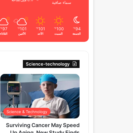
6.17 ميل/ساعة
سماء صافية
97
101
101
100
94
℉
℉
℉
℉
℉
الجمعة
السبت
الأحد
الأثنين
الثلاثاء
Science-technology
Science & Technology
Surviving Cancer May Speed
Up Aging, New Study Finds