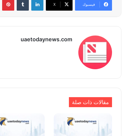
فيسبوك
‫X
uaetodaynews.com
مقالات ذات صلة