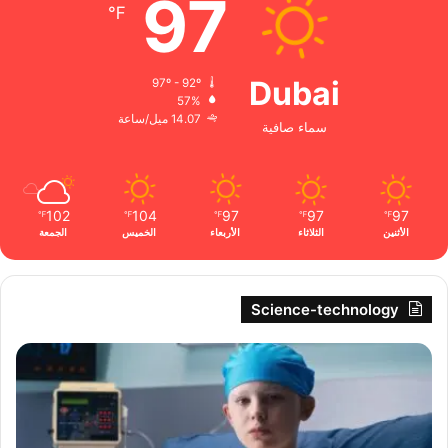
97
℉
Dubai
97º - 92º
57%
14.07 ميل/ساعة
سماء صافية
102
104
97
97
97
℉
℉
℉
℉
℉
الأثنين
الثلاثاء
الأربعاء
الخميس
الجمعة
Science-technology