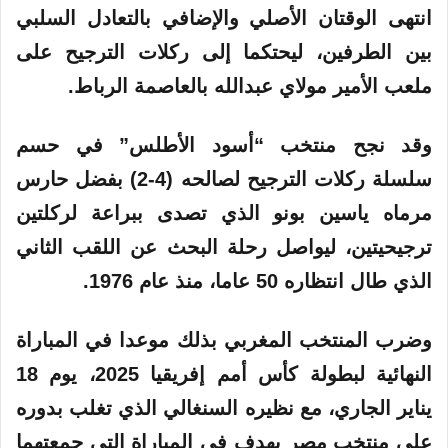
انتهى الوقتان الأصلي والإضافي بالتعادل السلبي
بين الطرفين، ليحتكما إلى ركلات الترجيح على
ملعب الأمير مولاي عبدالله بالعاصمة الرباط.
وقد نجح منتخب “أسود الأطلس” في حسم
سلسلة ركلات الترجيح لصالحه (4-2) بفضل حارس
مرماه ياسين بونو الذي تصدى ببراعة لركلتين
ترجيحيتين، ليواصل رحلة البحث عن اللقب الثاني
الذي طال انتظاره 50 عاما، منذ عام 1976.
وضرب المنتخب المغربي بذلك موعدا في المباراة
النهائية لبطولة كأس أمم إفريقيا 2025، يوم 18
يناير الجاري، مع نظيره السنغالي الذي تغلب بدوره
على منتخب مصر بهدف في المباراة التي جمعتهما