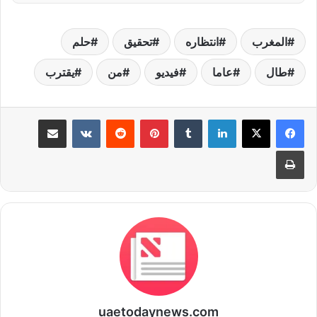
المغرب
انتظاره
تحقيق
حلم
طال
عاما
فيديو
من
يقترب
لينكدإن
بينتيريست
مشاركة عبر البريد
طباعة
uaetodaynews.com