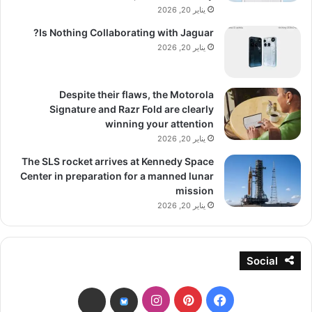
يناير 20, 2026
Is Nothing Collaborating with Jaguar?
يناير 20, 2026
Despite their flaws, the Motorola
Signature and Razr Fold are clearly
winning your attention
يناير 20, 2026
The SLS rocket arrives at Kennedy Space
Center in preparation for a manned lunar
mission
يناير 20, 2026
Social
فيسبوك
بينتيريست
انستقرام
threads
bsky