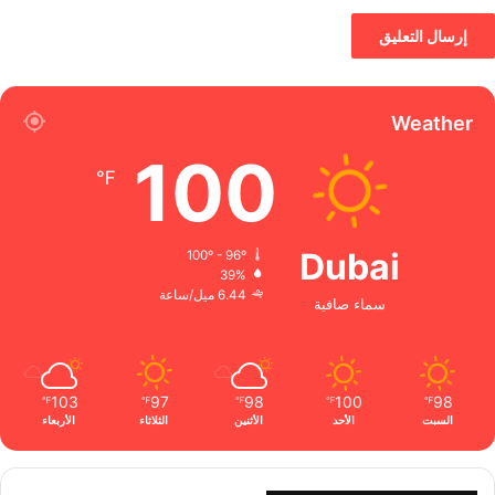
Weather
100
℉
Dubai
100º - 96º
39%
6.44 ميل/ساعة
سماء صافية
103
97
98
100
98
℉
℉
℉
℉
℉
السبت
الأحد
الأثنين
الثلاثاء
الأربعاء