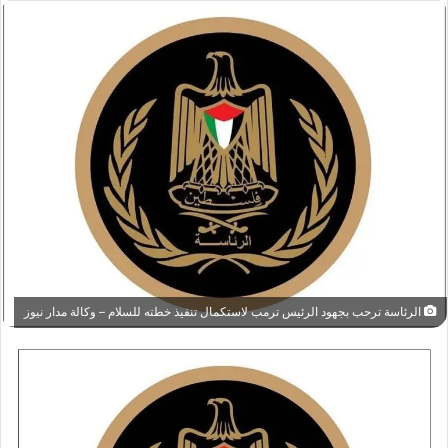
الرئاسة ترحب بجهود الرئيس ترمب لاستكمال تنفيذ خطته للسلام – وكالة مدار نيوز