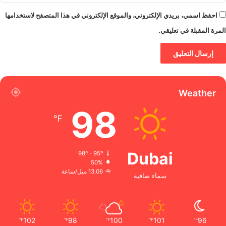
احفظ اسمي، بريدي الإلكتروني، والموقع الإلكتروني في هذا المتصفح لاستخدامها
المرة المقبلة في تعليقي.
Weather
98
℉
Dubai
98º - 95º
50%
13.06 ميل/ساعة
سماء صافية
102
98
100
101
96
℉
℉
℉
℉
℉