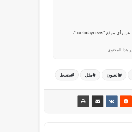
الآراء والمعلومات الواردة في هذا المقال لا تعبر بالضرورة عن رأي موقع “uaetodaynews”،
ر هذا المحتوى.
العيون
مثل
يضبط
نتيريست
مشاركة عبر البريد
طباعة