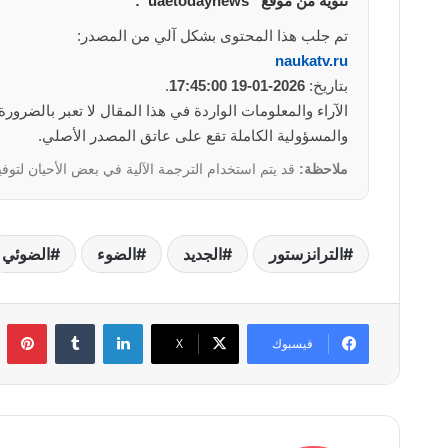
تنويه من موقع “uaetodaynews”:
تم جلب هذا المحتوى بشكل آلي من المصدر:
naukatv.ru
بتاريخ:
2026-01-19 17:45:00
.
والمسؤولية الكاملة تقع على عاتق المصدر الأصلي.
ملاحظة:
قد يتم استخدام الترجمة الآلية في بعض الأحيان لتوفي
الترانزستور
الجديد
الضوء
الضوئي
لينكدإن
بي
فيسبوك
‫X