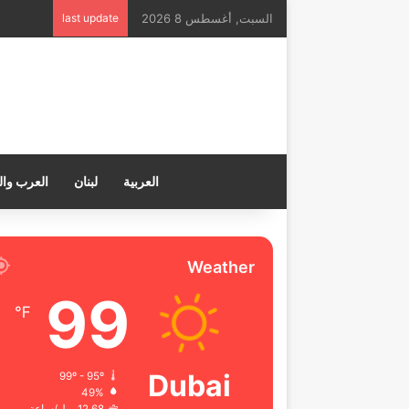
السبت, أغسطس 8 2026
last update
العربية
لبنان
العرب وال
Weather
99
℉
Dubai
99º - 95º
49%