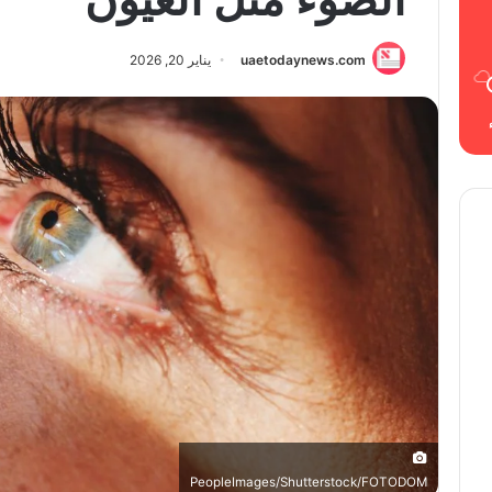
uaetodaynews.com
يناير 20, 2026
PeopleImages/Shutterstock/FOTODOM