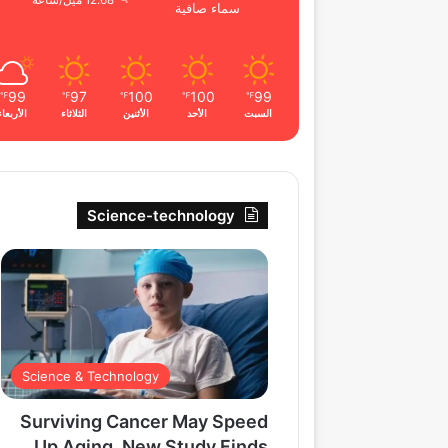
12.68 ميل/ساعة
سماء صافية
99
97
100
100
99
℉
℉
℉
℉
℉
السبت
الأحد
الأثنين
الثلاثاء
الأربعاء
Science-technology
Science & Technology
Surviving Cancer May Speed
Up Aging, New Study Finds