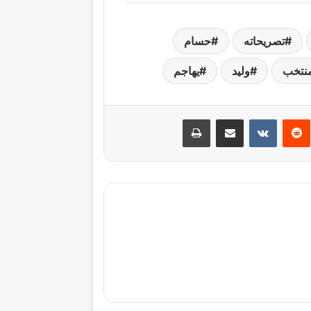
تصريحاته
حسام
نتخب
وليد
يهاجم
نتيريست
مشاركة عبر البريد
طباعة