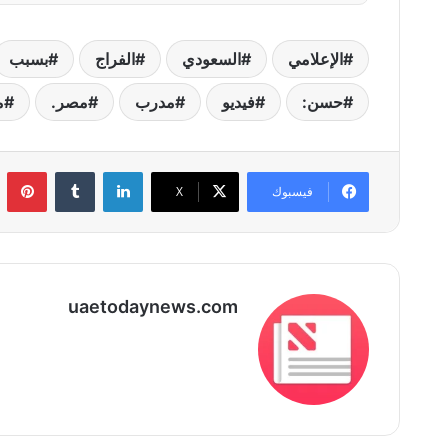
الإعلامي
السعودي
الفراج
بسبب
حسن:
فيديو
مدرب
مصر.
م
لينكدإن
بي
فيسبوك
‫X
uaetodaynews.com