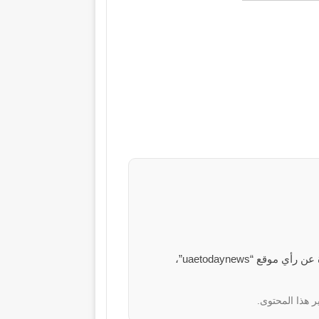
الآراء والمعلومات الواردة في هذا المقال لا تعبر بالضرورة عن رأي موقع “uaetodaynews”،
ر هذا المحتوى.