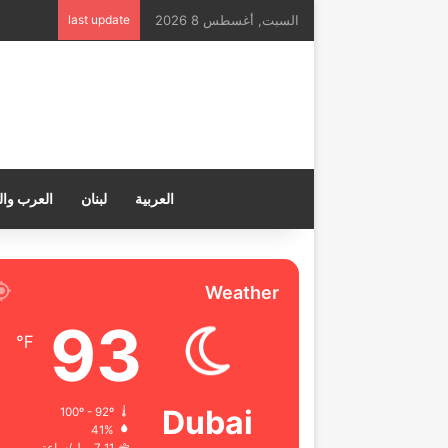
السبت, أغسطس 8 2026
last update
العربية
لبنان
العرب وال
Weather
93
℉
Dubai
100º - 92º
41%