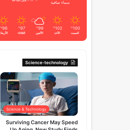
7.11 ميل/ساعة
سماء صافية
96
97
99
102
100
℉
℉
℉
℉
℉
السبت
الأحد
الأثنين
الثلاثاء
الأربعاء
Science-technology
Science & Technology
Surviving Cancer May Speed
Up Aging, New Study Finds