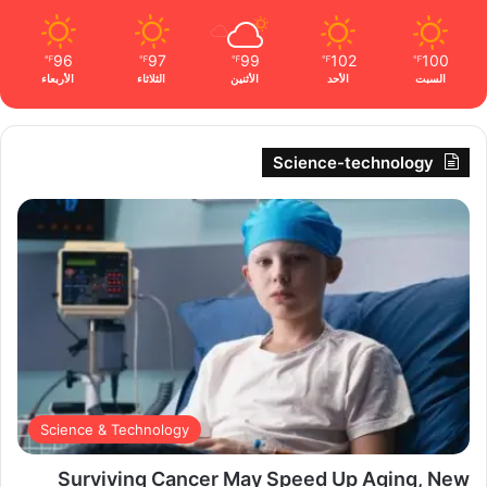
96
97
99
102
100
℉
℉
℉
℉
℉
السبت
الأحد
الأثنين
الثلاثاء
الأربعاء
Science-technology
Science & Technology
Surviving Cancer May Speed Up Aging, New