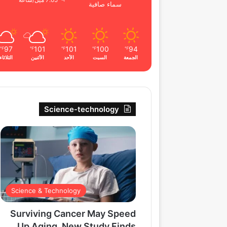
7.05 ميل/ساعة
سماء صافية
97
101
101
100
94
℉
℉
℉
℉
℉
الجمعة
السبت
الأحد
الأثنين
الثلاثاء
Science-technology
Science & Technology
Surviving Cancer May Speed
Up Aging, New Study Finds