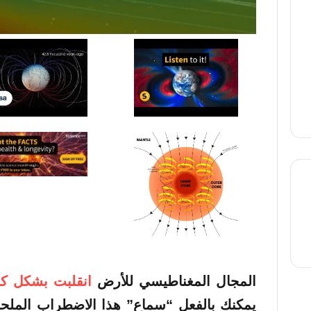
thre
المجال المغناطيسي للأرض
انقلبت بشكل كب
يمكنك بالفعل “سماع” هذا الاضطراب الملح