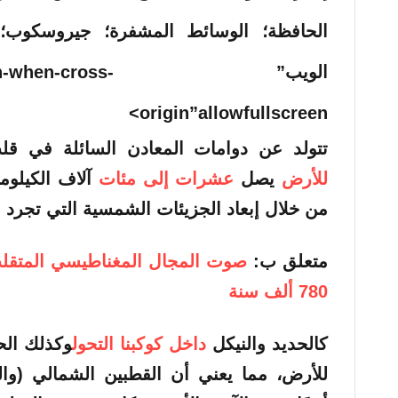
الحافظة؛ الوسائط المشفرة؛ جيروسكوب
الويب” hen-cross
origin”allowfullscreen>
تتولد عن دوامات المعادن السائلة في قل
للأرض
يصل
عشرات إلى مئات
آلاف الكيلومت
من خلال إبعاد الجزيئات الشمسية التي تجرد ا
متعلق ب:
صوت المجال المغناطيسي المتقلب
780 ألف سنة
كالحديد والنيكل
داخل كوكبنا التحول
وكذلك الح
للأرض، مما يعني أن القطبين الشمالي (وا