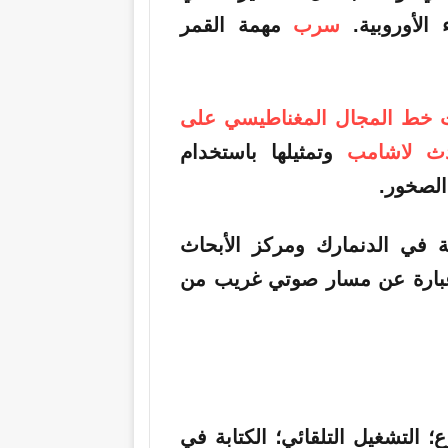
 الأوروبية.
سرب
مهمة القمر
 خط المجال المغناطيسي على
ث لاشامب
وتمثيلها باستخدام
الصخور.
ية في الدنمارك ومركز الأبحاث
 الأرض في عام 2024 – هي عبارة عن مسار صوتي غريب من
التسارع؛ التشغيل التلقائي؛ الكتابة في