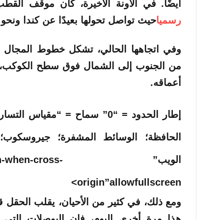
أيضًا. في الآونة الأخيرة، كان موقف الق
رسميا
حيث تواصل تحولها بعيدًا عن كندا ونحو س
وفي اتجاهها الحالي، تشكل خطوط المجال ا
من الجنوب إلى الشمال فوق سطح الكوكب، 
أعماقه.
إطار الحدود = “0” سماح = “مقياس 
الحافظة؛ الوسائط المشفرة؛ جيروسكوب
الويب” hen-cross
origin”allowfullscreen>
ومع ذلك، في كثير من الأحيان، يقلب الحقل
هذا مرة أخرى اليوم، فإن البوصلات التي