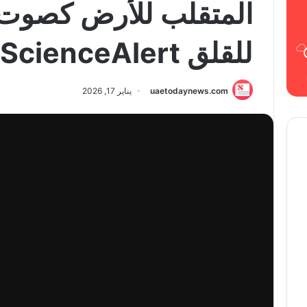
المتقلب للأرض كصوت 
للقلق ScienceAlert
uaetodaynews.com
يناير 17, 2026