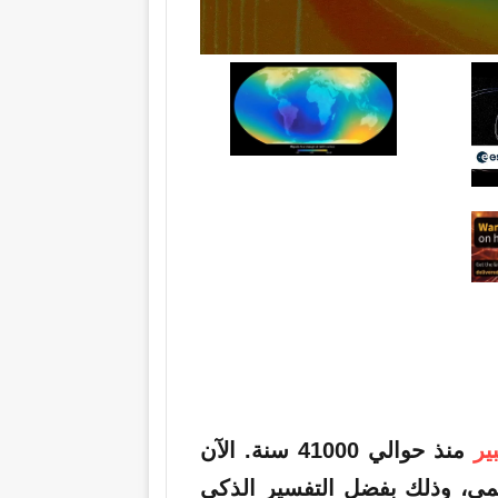
ير
منذ حوالي 41000 سنة. الآن
مي، وذلك بفضل التفسير الذكي