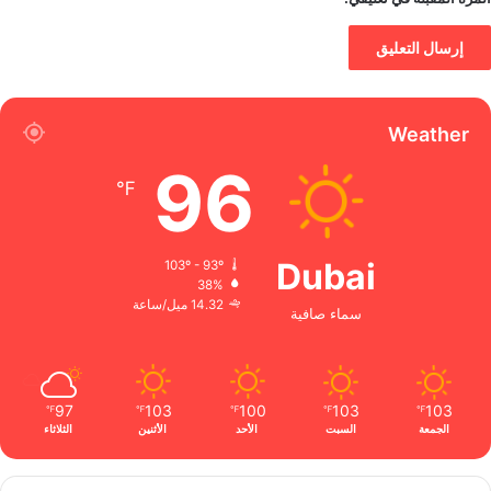
Weather
96
℉
Dubai
103º - 93º
38%
14.32 ميل/ساعة
سماء صافية
97
103
100
103
103
℉
℉
℉
℉
℉
الجمعة
السبت
الأحد
الأثنين
الثلاثاء