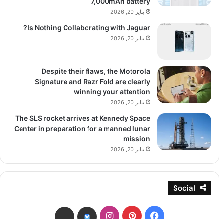
7,000mAh battery
يناير 20, 2026
Is Nothing Collaborating with Jaguar?
يناير 20, 2026
Despite their flaws, the Motorola
Signature and Razr Fold are clearly
winning your attention
يناير 20, 2026
The SLS rocket arrives at Kennedy Space
Center in preparation for a manned lunar
mission
يناير 20, 2026
Social
فيسبوك
بينتيريست
انستقرام
threads
bsky