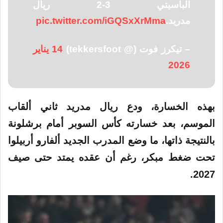
الباسيتي 3-2 ريال
مدريد.
pic.twitter.com/iGQSxXrMma
– تيكرز فوت (@ tekkersfoot)
14 يناير
2026
بهذه الخسارة، ودع ريال مدريد ثاني ألقاب
الموسم، بعد خسارته كأس السوبر أمام برشلونة
بالنتيجة ذاتها، ما وضع المدرب الجديد ألفارو أربيلوا
تحت ضغط مبكر، رغم أن عقده يمتد حتى صيف
2027.