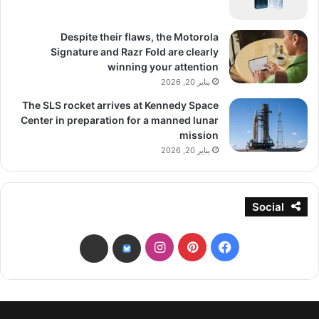
Despite their flaws, the Motorola
Signature and Razr Fold are clearly
winning your attention
يناير 20, 2026
The SLS rocket arrives at Kennedy Space
Center in preparation for a manned lunar
mission
يناير 20, 2026
Social
فيسبوك
بينتيريست
انستقرام
threads
bsky