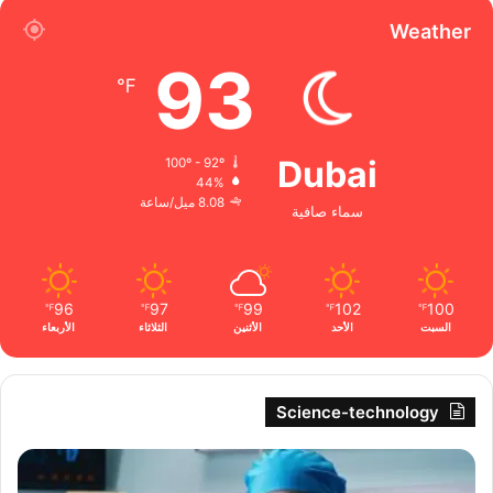
Weather
93
℉
Dubai
100º - 92º
44%
8.08 ميل/ساعة
سماء صافية
96
97
99
102
100
℉
℉
℉
℉
℉
السبت
الأحد
الأثنين
الثلاثاء
الأربعاء
Science-technology