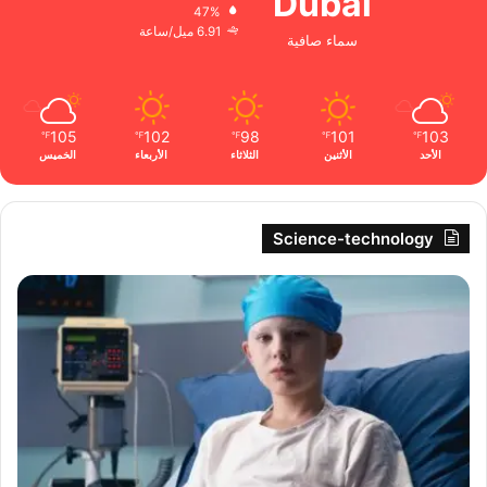
Dubai
47%
6.91 ميل/ساعة
سماء صافية
105
102
98
101
103
℉
℉
℉
℉
℉
الأحد
الأثنين
الثلاثاء
الأربعاء
الخميس
Science-technology