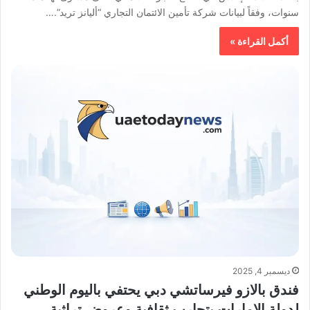
سنوات، وفقاً لبيانات شركة تأمين الائتمان التجاري “أليانز تريد”.…
أكمل القراءة »
ديسمبر 4, 2025
فندق بالازو فيرساتشي دبي يحتفي باليوم الوطني
لدولة الإمارات بتجارب ثقافية وعروض تراثية