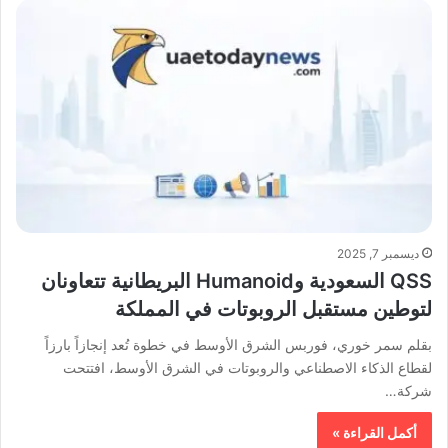
ديسمبر 7, 2025
​QSS السعودية وHumanoid البريطانية تتعاونان
لتوطين مستقبل الروبوتات في المملكة
​بقلم سمر خوري، فوربس الشرق الأوسط ​في خطوة تُعد إنجازاً بارزاً
لقطاع الذكاء الاصطناعي والروبوتات في الشرق الأوسط، افتتحت
شركة…
أكمل القراءة »