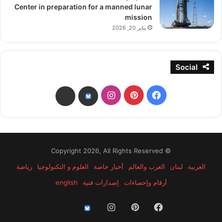
Center in preparation for a manned lunar
mission
يناير 20, 2026
Social
فيسبوك
بينتيريست
انستقرام
threads
bsky
© Copyright 2026, All Rights Reserved
العربية
لبنان
العرب والعالم
أخبار خاصة
العلوم و التكنولوجيا
رياضة
أرقام وإحصاءات
إصدارات فنية
english
فيسبوك
بينتيريست
انستقرام
threads
bsky