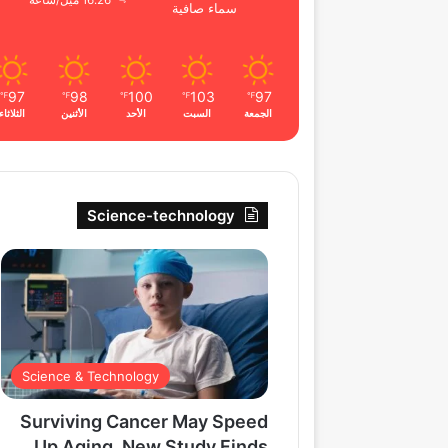
16.26 ميل/ساعة
سماء صافية
97
98
100
103
97
℉
℉
℉
℉
℉
الجمعة
السبت
الأحد
الأثنين
الثلاثاء
Science-technology
Science & Technology
Surviving Cancer May Speed
Up Aging, New Study Finds