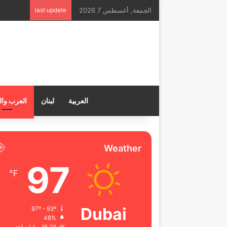
الجمعة, أغسطس 7 2026
last update
العربية
لبنان
العرب وال
Weather
97
℉
Dubai
97º - 93º
48%