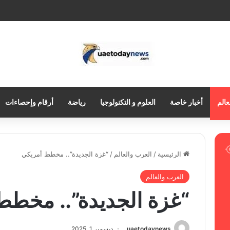
عالم
أخبار خاصة
العلوم و التكنولوجيا
رياضة
أرقام وإحصاءات
الرئيسية
/
العرب والعالم
/
“غزة الجديدة”.. مخطط أمريكي
العرب والعالم
“غزة الجديدة”.. مخطط
uaetodaynews
ديسمبر 1, 2025