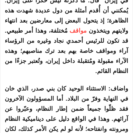
في إيران” قال: ما ذكرته ليس حكرًا على إيران.
يُمكنني أن أُقدم أمثلة من دول عديدة شهدت هذه
الظاهرة؛ إذ يتحول البعض إلى معارضين بعد انتهاء
ولايتهم ويتخذون
مواقف
مُختلفة، وهذا أمر طبيعي.
قد تكون للرئيس أحمدي نجاد وغيره من الرؤساء
آراء ومواقف خاصة بهم بعد ترك مناصبهم؛ وهذه
الآراء مقبولة ومُتقبلة داخل إيران، وتُعتبر جزءًا من
النظام القائم.
واضاف: الاستثناء الوحيد كان بني صدر، الذي خان
في النهاية وفرّ من البلاد. أما المسؤولون الآخرون
فقد ظلّوا جميعاً ضمن إطار النظام، وعبّروا عن
آرائهم. وهذا في الواقع دليل على ديناميكية النظام
ومرونته وانفتاحه؛ لأنه لو لم يكن الأمر كذلك، لكان