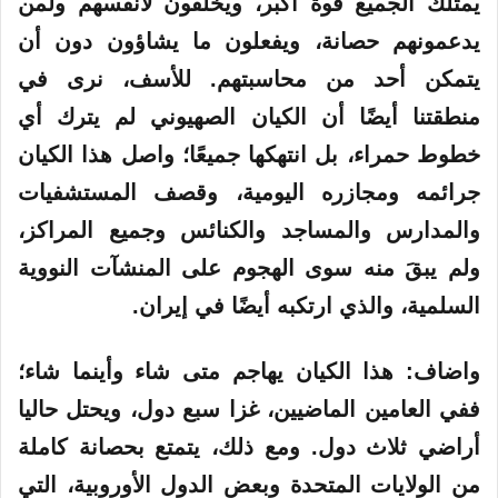
يمتلك الجميع قوة أكبر، ويخلقون لأنفسهم ولمن
يدعمونهم حصانة، ويفعلون ما يشاؤون دون أن
يتمكن أحد من محاسبتهم. للأسف، نرى في
منطقتنا أيضًا أن الكيان الصهيوني لم يترك أي
خطوط حمراء، بل انتهكها جميعًا؛ واصل هذا الكيان
جرائمه ومجازره اليومية، وقصف المستشفيات
والمدارس والمساجد والكنائس وجميع المراكز،
ولم يبقَ منه سوى الهجوم على المنشآت النووية
السلمية، والذي ارتكبه أيضًا في إيران.
واضاف: هذا الكيان يهاجم متى شاء وأينما شاء؛
ففي العامين الماضيين، غزا سبع دول، ويحتل حاليا
أراضي ثلاث دول. ومع ذلك، يتمتع بحصانة كاملة
من الولايات المتحدة وبعض الدول الأوروبية، التي