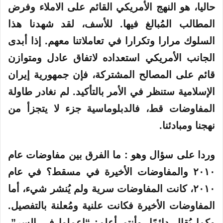
حاليا، هو النهج الأمريكي القائم على الاملاء وفرض
المطالب المُبالغ فيها. للأسف، لقد شهدنا هذا
السلوك مرارا وتكرارا في تعاملاتنا معهم. إذا أبدى
الجانب الأمريكي استعداده لاتفاق عادل ومتوازن
قائم على المصالح المشتركة، فإن جمهورية إيران
الإسلامية ستنظر في الأمر بالتأكيد. لم نغادر طاولة
المفاوضات قط، فالدبلوماسية جزء لا
يتجزأ
من
نهجنا
ومبادئنا
.
وردا على سؤال وهو : ما الفرق بين مفاوضات عام
٢٠١٠ والمفاوضات الأخيرة في مسقط؟ في عام
٢٠١٠، كانت المفاوضات سرية ولم يُنشر شيء، أما
المفاوضات الأخيرة فكانت علنية ومُعلنة بالتفصيل.
وكما يُقال دائمًا، وأنتم أعلم: “اعملوا في السر”.