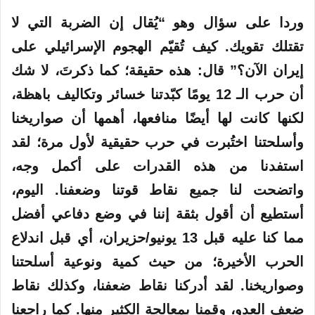
وردا على سؤال وهو “يُقال إن الضربة التي لا
تقتلك تقويك. كيف تُقيّم الهجوم الإسرائيلي على
إيران الآن؟” قال: هذه حقيقة؛ كما ذكرتَ، لا شك
أن حرب الـ 12 يومًا كبّدتنا خسائر وتكاليف باهظة،
لكنها كانت لها أيضًا منافعها، أهمها أن صواريخنا
وأسلحتنا اختُبرت في حرب حقيقية لأول مرة؛ لقد
استفدنا من هذه القدرات على أكمل وجه،
واتضحت لنا جميع نقاط قوتنا وضعفنا. اليوم،
أستطيع أن أقول بثقة إننا في وضع دفاعي أفضل
مما كنا عليه قبل 13 يونيو/حزيران، أي قبل اندلاع
الحرب الأخيرة؛ من حيث كمية ونوعية أسلحتنا
وصواريخنا. لقد أدركنا نقاط ضعفنا، وكذلك نقاط
ضعف العدو، وقمنا بمعالجة الكثير منها. كما راجعنا