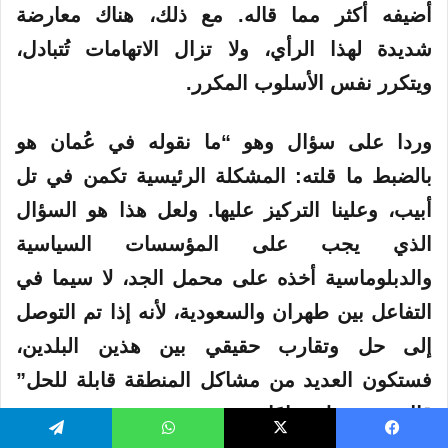
أضيفه أكثر مما قاله. مع ذلك، هناك معارضة
شديدة لهذا الرأي، ولا تزال الاتهامات تُتبادل،
ويتكرر نفس الأسلوب المكرر.
وردا على سؤال وهو “ما نقوله في عُمان هو
بالضبط ما قلته: المشكلة الرئيسية تكمن في تل
أبيب، وعلينا التركيز عليها. ولعل هذا هو السؤال
الذي يجب على المؤسسات السياسية
والدبلوماسية أخذه على محمل الجد، لا سيما في
التفاعل بين طهران والسعودية، لأنه إذا تم التوصل
إلى حل وتقارب حقيقي بين هذين البلدين،
فستكون العديد من مشاكل المنطقة قابلة للحل”
قال: نتق معك تمامًا.
يسبوك
‫X
واتساب
تيلقرام