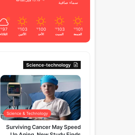
15.19 ميل/ساعة
سماء صافية
97
103
100
103
101
℉
℉
℉
℉
℉
الجمعة
السبت
الأحد
الأثنين
الثلاثاء
Science-technology
Science & Technology
Surviving Cancer May Speed
Up Aging, New Study Finds