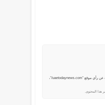
الآراء والمعلومات الواردة في هذا المقال لا تعبر بالضرورة عن رأي موقع "uaetodaynews.com/"،
ر هذا المحتوى.