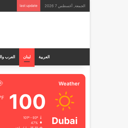
الجمعة, أغسطس 7 2026
last update
العربية
لبنان
العرب وال
Weather
100
℉
Dubai
101º - 93º
47%