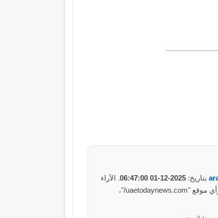
ar
بتاريخ:
2025-12-01 06:47:00
. الآراء
والمعلومات الواردة في هذا المقال لا تعبر بالضرورة عن رأي موقع "uaetodaynews.com/"،