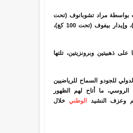
ت بواسطة مراد تشوبانوف (تحت
66 كغ)، وعبد الكريم تاسوييف (تحت 81 كغ)، وإيدار بيفوف (تحت 100 كغ)،
على ذهبيتين وبرونزيتين، تلتها
الدولي
للجودو
السماح للرياضيين
الروسي، ما أتاح لهم الظهور
م وعزف النشيد
الوطني
خلال