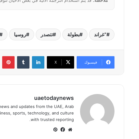
ملاحظة:
قد يتم استخدام الترجمة الآلية في بعض الأحيان لتوفي
“غراند
بطولة
تتصدر
روسيا
لينكدإن
بي
فيسبوك
‫X
uaetodaynews
news and updates from the UAE, Arab
iness, sports, technology, and culture
with trusted reporting.
موقع
فيسبوك
بينتيريست
الويب