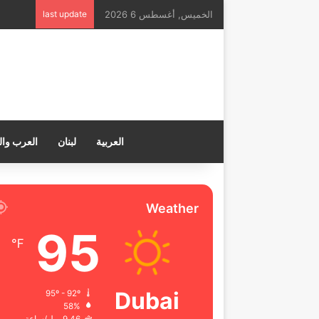
الخميس, أغسطس 6 2026
last update
العربية
لبنان
العرب وال
Weather
95
℉
Dubai
95º - 92º
58%