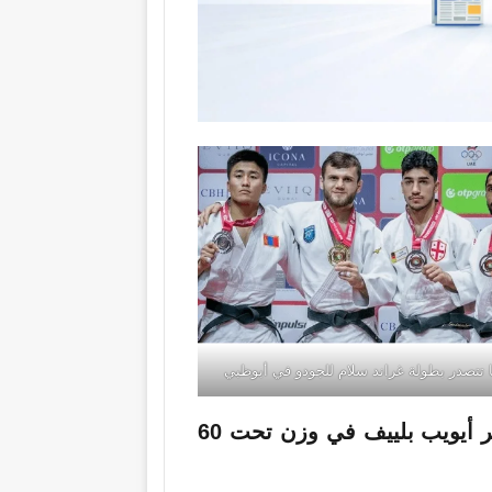
 تتصدر بطولة غراند سلام للجودو في أبوظبي
وتمكن الروس من حصد ميداليتين ذهبيتين عبر أيويب بلييف في وزن تحت 60