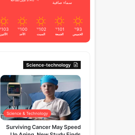
9.46 ميل/ساعة
سماء صافية
103
100
102
101
93
℉
℉
℉
℉
℉
الخميس
الجمعة
السبت
الأحد
الأثنين
Science-technology
Science & Technology
Surviving Cancer May Speed
Up Aging, New Study Finds