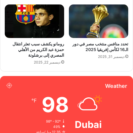
تحدد منافس منتخب مصر في دور
رومانو يكشف سبب تعثر انتقال
الـ16 لكأس إفريقيا 2025
حمزة عبد الكريم من الأهلي
المصري إلى برشلونة
ديسمبر 31, 2025
ديسمبر 22, 2025
Weather
98
℉
Dubai
98º - 92º
49%
12.35 ميل/ساعة