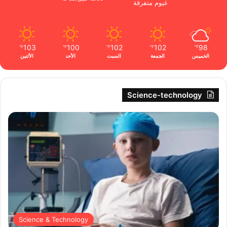
غيوم متفرقة
103
100
102
102
98
℉
℉
℉
℉
℉
الخميس
الجمعة
السبت
الأحد
الأثنين
Science-technology
Science & Technology