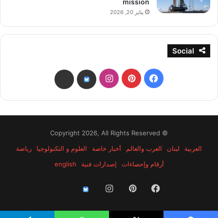
mission
يناير 20, 2026
Social
فيسبوك
بينتيريست
انستقرام
threads
bsky
© Copyright 2026, All Rights Reserved
العربية
لبنان
العرب والعالم
أخبار خاصة
العلوم و التكنولوجيا
رياضة
أرقام وإحصاءات
إصدارات فنية
english
فيسبوك
بينتيريست
انستقرام
threads
bsky