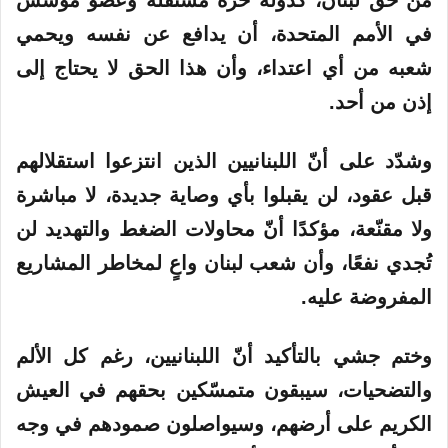
من حقّ لبنان، كدولة حرّة مستقلة وعضو مؤسِّس
في الأمم المتحدة، أن يدافع عن نفسه ويحمي
شعبه من أي اعتداء، وأن هذا الحق لا يحتاج إلى
إذن من أحد.
وشدّد على أنّ اللبنانيين الذين انتزعوا استقلالهم
قبل عقود، لن يقبلوا بأي وصاية جديدة، لا مباشرة
ولا مقنّعة، مؤكدًا أنّ محاولات الضغط والتهديد لن
تُجدي نفعًا، وأن شعب لبنان واعٍ لمخاطر المشاريع
المفروضة عليه.
وختم جشي بالتأكيد أنّ اللبنانيين، رغم كل الألم
والتضحيات، سيبقون متمسّكين بحقهم في العيش
الكريم على أرضهم، وسيواصلون صمودهم في وجه