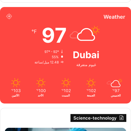
Weather
97
℉
Dubai
97º - 92º
55%
12.48 ميل/ساعة
غيوم متفرقة
103
100
102
102
97
℉
℉
℉
℉
℉
الخميس
الجمعة
السبت
الأحد
الأثنين
Science-technology