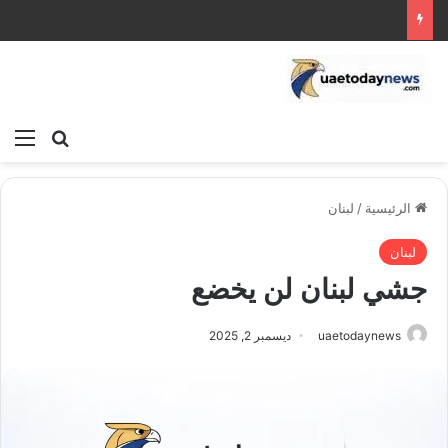
بحث عن
الق
الرئيسية
/
لبنان
لبنان
جشي لبنان لن يخضع
uaetodaynews
ديسمبر 2, 2025