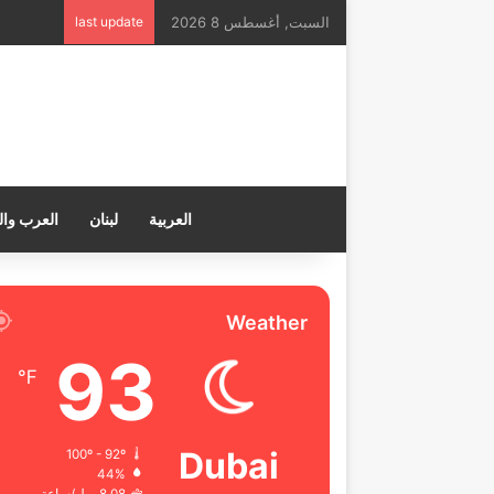
السبت, أغسطس 8 2026
last update
العربية
لبنان
العرب وال
Weather
93
℉
Dubai
100º - 92º
44%