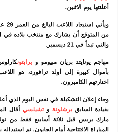
أعلنتها يوم الاثنين.
ويأتي استبعاد اللاعب البالغ من العمر 29 عامًا بمثابة
من المتوقع أن يشارك مع منتخب بلاده في ا
والتي تبدأ في 21 ديسمبر.
مهاجم
يونايتد
بريان مبيومو و
برايتون
كارلوس 
بأموال كبيرة إلى أولد ترافورد، هو اللاع
اختارتهم الكاميرون.
وجاء إعلان التشكيلة في نفس اليوم الذي أعلنه
بقيادة السابق
برشلونة
و
تشيلسي
أقال المه
مارك بريس قبل ثلاثة أسابيع فقط من تول
المباراة الافتتاحية أمام الجابون. تم استبداله بـ