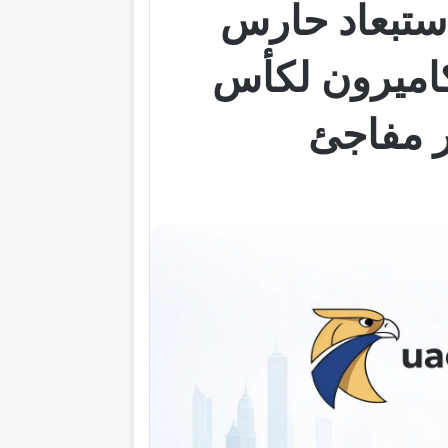
استبعاد حارس
كاميرون لكأس
ر مفاجئ