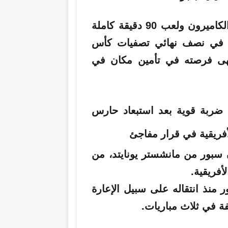
شارك أونانا في 53 مباراة دولية مع منتخب الكاميرون ولعب 90 دقيقة كاملة
لديمقراطية في نصف نهائي تصفيات كأس
نهى فرصته في تأمين مكان في
ون سبور من
مانشستر
يونايتد، من
أفريقية.
ون سبور منذ انتقاله على سبيل الإعارة
ة في ثلاث مباريات.