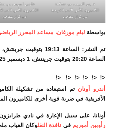
حارس المرمى من تشكيلة
حارس المرمى من تشكي
الكاميرون لكأس الأمم الأفريقية
الكاميرون لكأس الأمم الأف
في قرار مفاجئ
في قرار مفاجئ
بواسطة
ليام مورغان، مساعد المحرر الرياض
تم النشر:
الساعة 19:13 بتوقيت جرينتش، 1 ديسمبر 2025
الساعة 20:20 بتوقيت جرينتش، 1 ديسمبر 2025
<!–<!–<!–<!–<!– <!–
أندرو أونان
تم استبعاده من تشكيلة الكام
الأفريقية في ضربة قوية أخرى للكاميرون الم
أونانا
، على سبيل الإعارة في نادي طرابزون 
رأوبين أموريم
في
نافذة النقل
وكان الغياب ملح