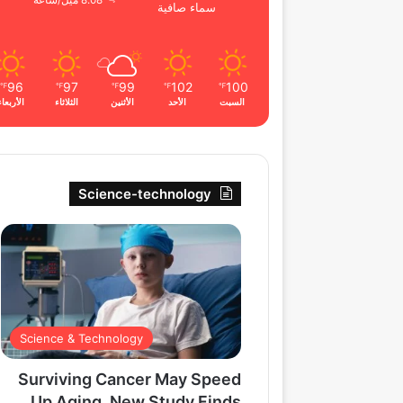
8.08 ميل/ساعة
سماء صافية
96
97
99
102
100
℉
℉
℉
℉
℉
السبت
الأحد
الأثنين
الثلاثاء
الأربعاء
Science-technology
Science & Technology
Surviving Cancer May Speed
Up Aging, New Study Finds