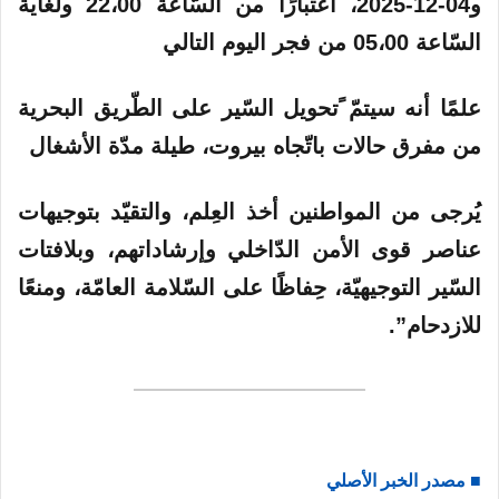
و04-12-2025، اعتبارًا من السّاعة 22،00 ولغاية
السّاعة 05،00 من فجر اليوم التالي
علمًا أنه سيتمّ ًتحويل السّير على الطّريق البحرية
من مفرق حالات باتّجاه بيروت، طيلة مدّة الأشغال
يُرجى من المواطنين أخذ العِلم، والتقيّد بتوجيهات
عناصر قوى الأمن الدّاخلي وإرشاداتهم، وبلافتات
السّير التوجيهيّة، حِفاظًا على السّلامة العامّة، ومنعًا
للازدحام”.
■ مصدر الخبر الأصلي