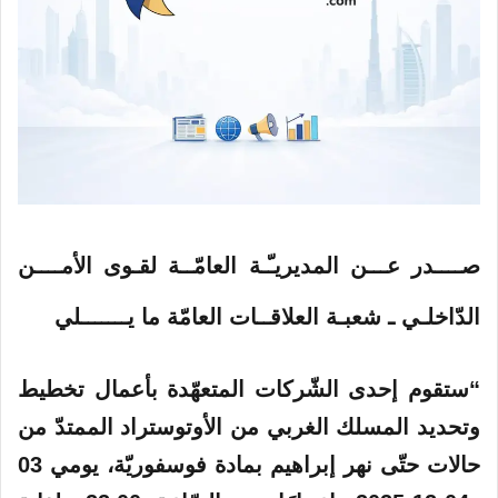
صــــدر عـــن المديريـّـة العامّــة لقـوى الأمــــن
الدّاخلـي ـ شعبـة العلاقــات العامّة ما يـــــــلي
“ستقوم إحدى الشّركات المتعهّدة بأعمال تخطيط
وتحديد
المسلك
الغربي
من
الأوتوستراد
الممتدّ من
حالات
حتّى نهر إبراهيم بمادة فوسفوريّة، يومي 03