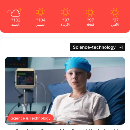
102
104
97
97
97
℉
℉
℉
℉
℉
الأثنين
الثلاثاء
الأربعاء
الخميس
الجمعة
Science-technology
Science & Technology