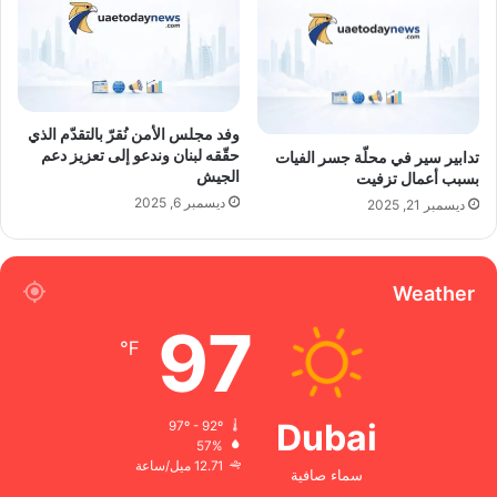
وفد مجلس الأمن نُقرّ بالتقدّم الذي
حقّقه لبنان وندعو إلى تعزيز دعم
تدابير سير في محلّة جسر الفيات
الجيش
بسبب أعمال تزفيت
ديسمبر 6, 2025
ديسمبر 21, 2025
Weather
97
℉
Dubai
97º - 92º
57%
12.71 ميل/ساعة
سماء صافية