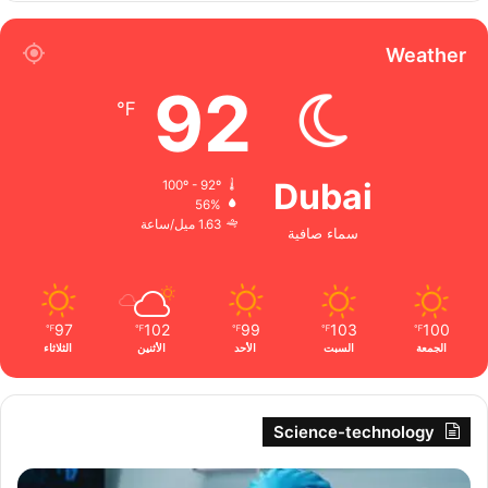
Weather
92
℉
Dubai
100º - 92º
56%
1.63 ميل/ساعة
سماء صافية
97
102
99
103
100
℉
℉
℉
℉
℉
الجمعة
السبت
الأحد
الأثنين
الثلاثاء
Science-technology