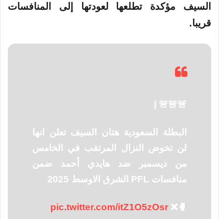
السيف مؤكدة تطلعها لعودتها إلى المنافسات
قريبا.
🚨🚨🚨 |
البطلة السعودية هتان السيف تعلن انها
لن تخوض النزال المرتقب في الخامس
من ديسمبر ضد هايدي أحمد ضمن
منافسات PFL الشرق الاوسط 2025
pic.twitter.com/itZ1O5zOsr
🥊❌