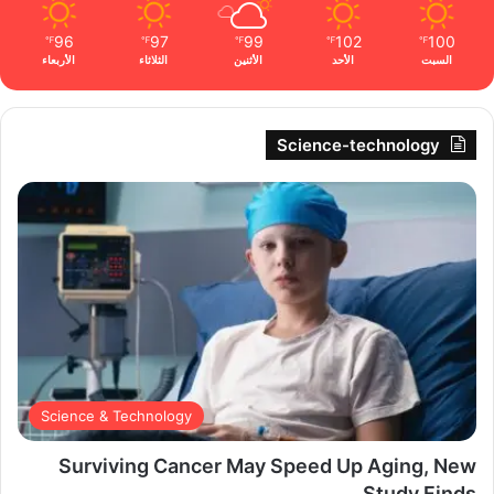
96
97
99
102
100
℉
℉
℉
℉
℉
السبت
الأحد
الأثنين
الثلاثاء
الأربعاء
Science-technology
Science & Technology
Surviving Cancer May Speed Up Aging, New
Study Finds