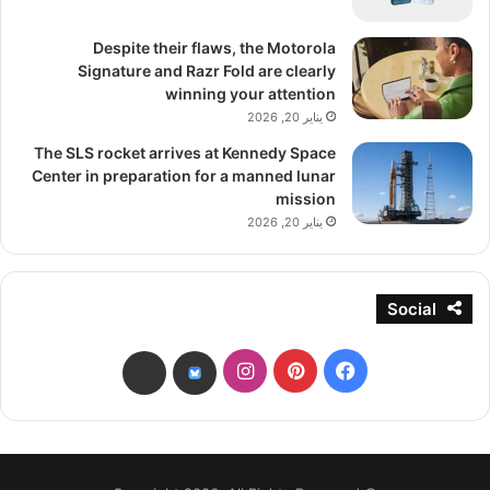
Despite their flaws, the Motorola
Signature and Razr Fold are clearly
winning your attention
يناير 20, 2026
The SLS rocket arrives at Kennedy Space
Center in preparation for a manned lunar
mission
يناير 20, 2026
Social
فيسبوك
بينتيريست
انستقرام
threads
bsky