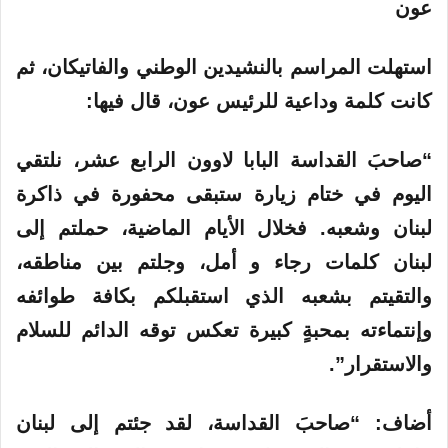
عون
استهلت المراسم بالنشيدين الوطني والفاتيكان، ثم
كانت كلمة وداعية للرئيس عون، قال فيها:
“صاحبَ القداسة البابا لاوون الرابع عشر، نلتقي
اليوم في ختام زيارة ستبقى محفورة في ذاكرة
لبنان وشعبه. فخلال الأيام الماضية، حملتم إلى
لبنان كلمات رجاء و أمل، وجلتم بين مناطقه،
والتقيتم بشعبه الذي استقبلكم بكافة طوائفه
وإنتماءته بمحبةٍ كبيرة تعكس توقه الدائم للسلام
والاستقرار”.
أضاف: “صاحبَ القداسة، لقد جئتم إلى لبنان