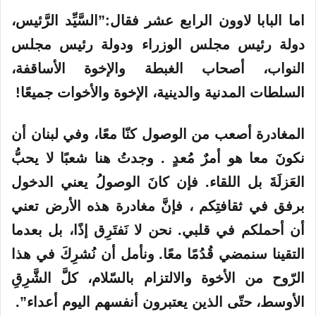
اما البابا لاوون الرابع عشر فقال:”السَّيِّد الرَّئيس،
دولة رئيس مجلس الوزراء ودولة رئيس مجلس
النواب، أصحاب الغبطة والإخوة الأساقفة،
السلطات المدنية والدينية، الإخوة والأخوات جميعًا!
المغادرة أصعب من الوصول كنّا معًا، وفي لبنان أن
نكونَ معا هو أمرٌ مُعدٍ . وجدتُ هنا شعبًا لا يحبُّ
العَزلَةَ بل اللقاء. فإن كانَ الوصولُ يعني الدخول
برفق في ثقافتِكم ، فإنَّ مغادرة هذه الأرض تعني
أن أحملكم في قلبي. نحن لا نَفتَرِق إذًا، بل بعدما
التقينا سنمضي قُدُمًا معًا. ونأمل أن نُشرِكَ في هذا
الرّوح من الأخوة والالتزام بالسّلام، كلَّ الشَّرِقِ
الأوسط، حتّى الذين يعتبرون أنفسهم اليوم أعداء”.