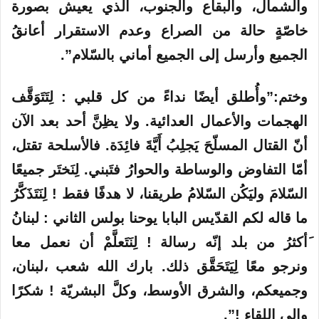
والشمال، والبقاع والجنوب، الذي يعيش بصورة
خاصّةٍ حالة من الصراع وعدم الاستقرار أعانقُ
الجميع وأرسل إلى الجميع أماني بالسّلام”.
وختم:”وأُطلق أيضًا نداءً من كل قلبي : لِتَتَوَقَّف
الهجمات والأعمال العدائية. ولا يظِنَّ أحد بعد الآن
أنّ القتال المسلّحَ يَجلِبُ أَيَّةَ فائِدَة. فالأسلحة تقتل،
أمّا التفاوض والوساطة والحوارُ فتَبني. لِنَختَر جميعًا
السّلامَ وليَكُن السّلامُ طريقنا، لا هدفًا فقط ! لِنَتَذَكَّرُ
ما قاله لكم القدّيس البابا يوحنا بولس الثاني : لبنانُ
َأكثرُ من بلد إنّه رسالة ! لِنَتَعلَّمْ أن نعمل معا
ونرجو معًا لِيَتَحَقَّق ذلك. بارك الله شعب ،لبنان،
وجميعكم، والشرق الأوسط، وكلَّ البشريّة ! شكرًا
وإلى اللقاء !”.