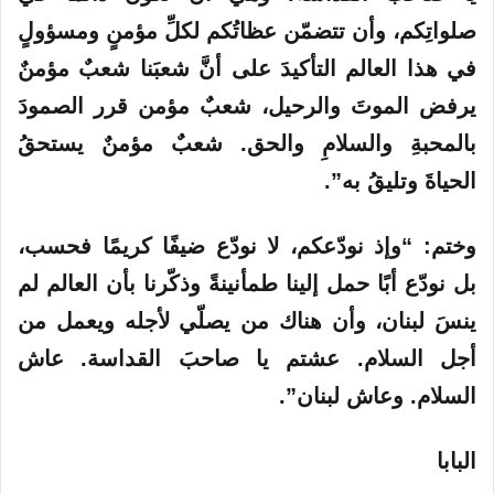
صلواتِكم، وأن تتضمّن عظاتُكم لكلِّ مؤمنٍ ومسؤولٍ
في هذا العالم التأكيدَ على أنَّ شعبَنا شعبٌ مؤمنٌ
يرفض الموتَ والرحيل، شعبٌ مؤمن قرر الصمودَ
بالمحبةِ والسلامِ والحق. شعبٌ مؤمنٌ يستحقُ
الحياةَ وتليقُ به”.
وختم: “وإذ نودّعكم، لا نودّع ضيفًا كريمًا فحسب،
بل نودّع أبًا حمل إلينا طمأنينةً وذكّرنا بأن العالم لم
ينسَ لبنان، وأن هناك من يصلّي لأجله ويعمل من
أجل السلام. عشتم يا صاحبَ القداسة. عاش
السلام. وعاش لبنان”.
البابا