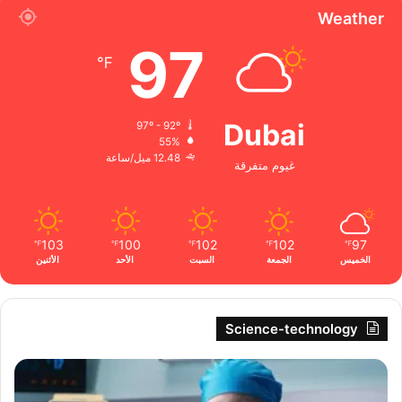
Weather
97
℉
Dubai
97º - 92º
55%
12.48 ميل/ساعة
غيوم متفرقة
103
100
102
102
97
℉
℉
℉
℉
℉
الخميس
الجمعة
السبت
الأحد
الأثنين
Science-technology