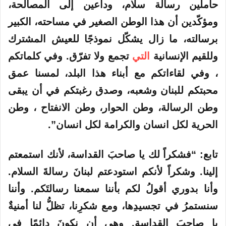
حاملين رسالة سلام، وداعين إلى المصالحة،
ومؤكّدين أن هذا الوطن الصغير في مساحته، الكبير
برسالته، ما زال يشكّل نموذجًا للعيش المشترك
وللقيم الإنسانية
التي
تجمع ولا تفرّق. وفي كلماتكم
، وفي لقاءاتكم مع أبناء هذا البلد، لمسنا عمق
محبتكم للبنان وشعبه، وصدق رغبتكم في أن يبقى
وطن الرسالة، وطن الحوار، وطن الانفتاح ، وطن
الحرية لكل انسان والكرامة لكل انسان”.
تابع: “فشكراً لك يا صاحبَ القداسة، لأنك استمعتم
إلينا. وشكراً لأنكم استودعتم لبنانَ رسالةَ السلام.
وأنا بدوري أقولُ لكم بأننا سمعنا رسالتَكم. وأننا
سنستمرُ في تجسيدِها، ومع شكرِنا، تظلُّ لنا أمنيةٌ
يا صاحبَ القداسة. وهي أن نكونَ دائمًا في