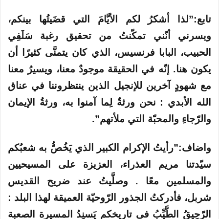
تابع:”لذا أشكرُ لكم الأيَّامَ التي قضَيتُها بينكم،
ويسرني أنّني تمكّنتُ من تحقيق رغبة سَلَفِي
الحبيب، البابا فرنسيس، الذي كان يتمنَّى كثيرًا أن
يكون هنا. إنّه في الحقيقة موجودٌ معنا، ويسيرُ معنا
مع شهودٍ آخرين للإنجيل الذين ينتظروننا في عناق
الله الأبدي : نحن ورثةٌ لِما آمنوا به، ورثةُ الإيمان
والرّجاءِ والمحبّة التي ملأتهم”.
واضاف:”رأيتُ الإكرام الكبير الذي يَخُصُّ به شعبُكم
سيّدتنا مريم العذراء، العزيزة على المسيحيين
والمسلمين معًا . وصلَّيتُ عند ضريح القديس
شربل، فأدركتُ الجذور الرّوحيّة العميقة لهذا البلد :
الرّحِيقُ الطَّيِّبُ فى تاريخكم يَسنِدُ المسيرة الصعبة