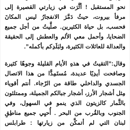
نحو المستقبل ! أثَّرَت في زيارتي القصيرة إلى
مرفأ بيروت، حيثُ دَمَّرَ الانفجارُ ليس المكانَ
فحسب، بل حياة الكثيرين. صلَّيتُ من أجل جميع
الضحايا، وأحمل معي الألم والعطش إلى الحقيقة
والعدالة للعائلات الكثيرة، ولبَلَدِكم بأكمله”.
وقال:”التقيتُ في هذهِ الأيام القليلة وجوهًا كثيرة
وصافحت أيدِيًا عديدة، مُستَمِدًّا من هذا الاتصال
الجسدي والداخلي طاقة من الرّجاء. أنتم أقوياء
مِثل أشجار الأرز، أشجار جبالكم الجميلة، وممتلئون
بالثَّمار كالزيتون الذي ينمو في السهول، وفي
الجنوب وبالقُرب من البحر . أُحيِي جميع مناطِقِ
لبنان التي لم أتمكَّن من زيارتها : طرابلس