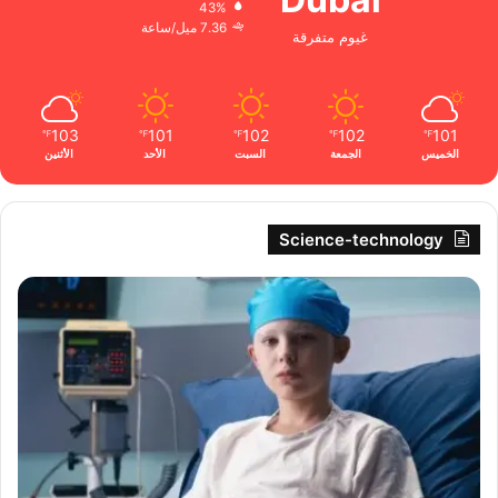
43%
7.36 ميل/ساعة
غيوم متفرقة
103
101
102
102
101
℉
℉
℉
℉
℉
الخميس
الجمعة
السبت
الأحد
الأثنين
Science-technology