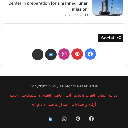
Center in preparation for a manned lunar
mission
يناير 20, 2026
Social
فيسبوك
بينتيريست
انستقرام
threads
bsky
© Copyright 2026, All Rights Reserved
العربية
لبنان
العرب والعالم
أخبار خاصة
العلوم و التكنولوجيا
رياضة
أرقام وإحصاءات
إصدارات فنية
english
فيسبوك
بينتيريست
انستقرام
threads
bsky