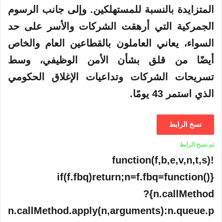
المتزايدة بالنسبة للمستهلكين. وإلى جانب الرسوم
الجمركية التي أرهقت الشركات والأسر على حد
السواء، يعاني العاملون بالقطاعين العام والخاص
أيضًا من قلق بشأن الأمن الوظيفي، وسط
تسريحات الشركات وتداعيات الإغلاق الحكومي
الذي استمر 43 يومًا.
نسخ الرابط
تم نسخ الرابط
!function(f,b,e,v,n,t,s)
{if(f.fbq)return;n=f.fbq=function()
{n.callMethod?
n.callMethod.apply(n,arguments):n.queue.p