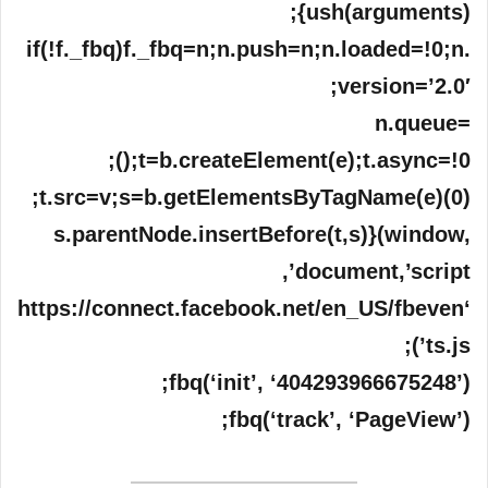
ush(arguments)};
if(!f._fbq)f._fbq=n;n.push=n;n.loaded=!0;n.
version=’2.0′;
n.queue=
();t=b.createElement(e);t.async=!0;
t.src=v;s=b.getElementsByTagName(e)(0);
s.parentNode.insertBefore(t,s)}(window,
document,’script’,
‘https://connect.facebook.net/en_US/fbeven
ts.js’);
fbq(‘init’, ‘404293966675248’);
fbq(‘track’, ‘PageView’);