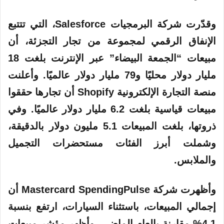
وقدّرت شركة البرمجيات Salesforce، التي تتتبع
الإنفاق الرقمي لمجموعة من تجار التجزئة، أن
مبيعات “الجمعة البيضاء” عبر الإنترنت بلغت 18
مليار دولار محليًا و79 مليار دولار عالميًا. وأعلنت
منصة التجارة الإلكترونية Shopify أن تجارها حققوا
مبيعات قياسية بلغت 6.2 مليار دولار عالميًا. وفي
ذروتها، بلغت المبيعات 5.1 مليون دولار بالدقيقة،
وشملت أبرز الفئات مستحضرات التجميل
والملابس.
وأظهرت شركة Mastercard SpendingPulse أن
إجمالي المبيعات، باستثناء السيارات، ارتفع بنسبة
4.1% مقارنة بالعام الماضي. وأظهر مؤشر مبيعات